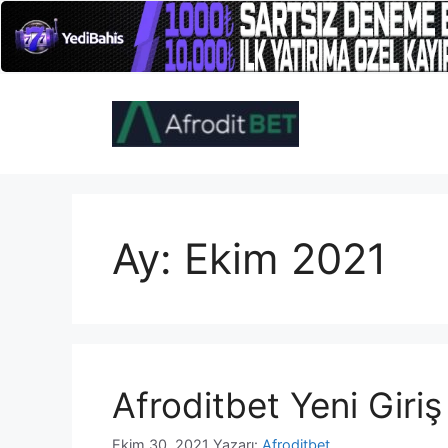
İçeriğe
atla
Ay:
Ekim 2021
Afroditbet Yeni Giriş
Ekim 30, 2021
Yazarı:
Afroditbet