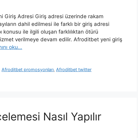
ni Giriş Adresi Giriş adresi üzerinde rakam
ların dahil edilmesi ile farklı bir giriş adresi
 konusu ile ilgili oluşan farklılıktan ötürü
hizmet verilmeye devam edilir. Afroditbet yeni giriş
ını oku…
,
Afroditbet promosyonları
,
Afroditbet twitter
elemesi Nasıl Yapılır