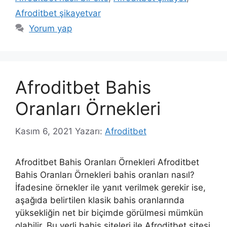
Afroditbet şikayetvar
Yorum yap
Afroditbet Bahis
Oranları Örnekleri
Kasım 6, 2021
Yazarı:
Afroditbet
Afroditbet Bahis Oranları Örnekleri Afroditbet
Bahis Oranları Örnekleri bahis oranları nasıl?
İfadesine örnekler ile yanıt verilmek gerekir ise,
aşağıda belirtilen klasik bahis oranlarında
yüksekliğin net bir biçimde görülmesi mümkün
olabilir. Bu yerli bahis siteleri ile Afroditbet sitesi