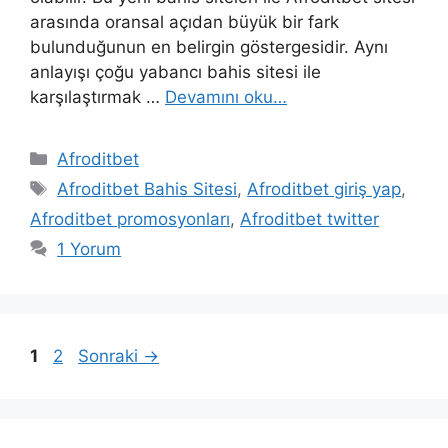
arasında oransal açıdan büyük bir fark
bulunduğunun en belirgin göstergesidir. Aynı
anlayışı çoğu yabancı bahis sitesi ile
karşılaştırmak …
Devamını oku…
Kategoriler
Afroditbet
Etiketler
Afroditbet Bahis Sitesi
,
Afroditbet giriş yap
,
Afroditbet promosyonları
,
Afroditbet twitter
1 Yorum
Yazı
Sayfa
Sayfa
1
2
Sonraki
→
dolaşımı