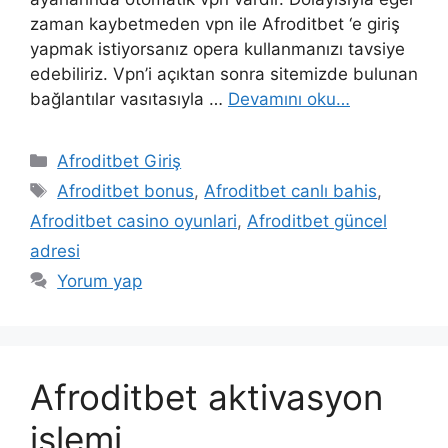
zaman kaybetmeden vpn ile Afroditbet ‘e giriş
yapmak istiyorsanız opera kullanmanızı tavsiye
edebiliriz. Vpn’i açıktan sonra sitemizde bulunan
bağlantılar vasıtasıyla …
Devamını oku…
Kategoriler
Afroditbet Giriş
Etiketler
Afroditbet bonus
,
Afroditbet canlı bahis
,
Afroditbet casino oyunlari
,
Afroditbet güncel
adresi
Yorum yap
Afroditbet aktivasyon
işlemi