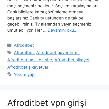
maçı seçmeniz beklenir. Seçilen karşılaşmaları:
Canlı bilgilere karşı çözümleme etmeye
başlarsınız Canlı tv üstünden de takibe
geçebilirsiniz. Tv alanından yayın seçmeniz
umut ediliyor. Her …
Devamını oku…
Kategoriler
Afroditbet
Etiketler
Afroditbet
,
Afroditbet güvenilir mi
,
Afroditbet nasıl bir site
,
Afroditbet şikayet
,
Afroditbet şikayetvar
Yorum yap
Afroditbet vpn girişi