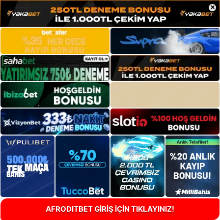
×
AFRODITBET GİRİŞ İÇİN TIKLAYINIZ!