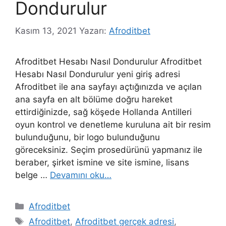
Dondurulur
Kasım 13, 2021
Yazarı:
Afroditbet
Afroditbet Hesabı Nasıl Dondurulur Afroditbet
Hesabı Nasıl Dondurulur yeni giriş adresi
Afroditbet ile ana sayfayı açtığınızda ve açılan
ana sayfa en alt bölüme doğru hareket
ettirdiğinizde, sağ köşede Hollanda Antilleri
oyun kontrol ve denetleme kuruluna ait bir resim
bulunduğunu, bir logo bulunduğunu
göreceksiniz. Seçim prosedürünü yapmanız ile
beraber, şirket ismine ve site ismine, lisans
belge …
Devamını oku…
Kategoriler
Afroditbet
Etiketler
Afroditbet
,
Afroditbet gerçek adresi
,