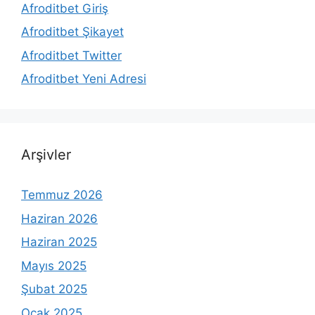
Afroditbet Giriş
Afroditbet Şikayet
Afroditbet Twitter
Afroditbet Yeni Adresi
Arşivler
Temmuz 2026
Haziran 2026
Haziran 2025
Mayıs 2025
Şubat 2025
Ocak 2025