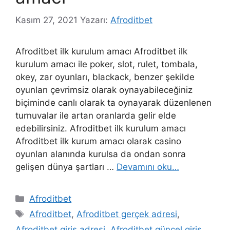
Kasım 27, 2021
Yazarı:
Afroditbet
Afroditbet ilk kurulum amacı Afroditbet ilk
kurulum amacı ile poker, slot, rulet, tombala,
okey, zar oyunları, blackack, benzer şekilde
oyunları çevrimsiz olarak oynayabileceğiniz
biçiminde canlı olarak ta oynayarak düzenlenen
turnuvalar ile artan oranlarda gelir elde
edebilirsiniz. Afroditbet ilk kurulum amacı
Afroditbet ilk kurum amacı olarak casino
oyunları alanında kurulsa da ondan sonra
gelişen dünya şartları …
Devamını oku…
Kategoriler
Afroditbet
Etiketler
Afroditbet
,
Afroditbet gerçek adresi
,
Afroditbet giriş adresi
,
Afroditbet güncel giriş
,