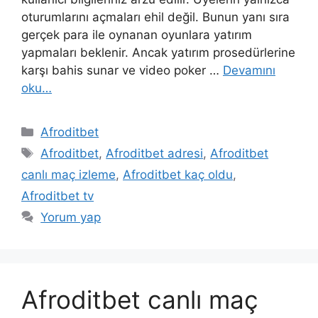
oturumlarını açmaları ehil değil. Bunun yanı sıra
gerçek para ile oynanan oyunlara yatırım
yapmaları beklenir. Ancak yatırım prosedürlerine
karşı bahis sunar ve video poker …
Devamını
oku…
Kategoriler
Afroditbet
Etiketler
Afroditbet
,
Afroditbet adresi
,
Afroditbet
canlı maç izleme
,
Afroditbet kaç oldu
,
Afroditbet tv
Yorum yap
Afroditbet canlı maç