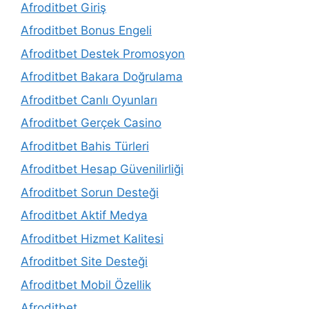
Afroditbet Giriş
Afroditbet Bonus Engeli
Afroditbet Destek Promosyon
Afroditbet Bakara Doğrulama
Afroditbet Canlı Oyunları
Afroditbet Gerçek Casino
Afroditbet Bahis Türleri
Afroditbet Hesap Güvenilirliği
Afroditbet Sorun Desteği
Afroditbet Aktif Medya
Afroditbet Hizmet Kalitesi
Afroditbet Site Desteği
Afroditbet Mobil Özellik
Afroditbet