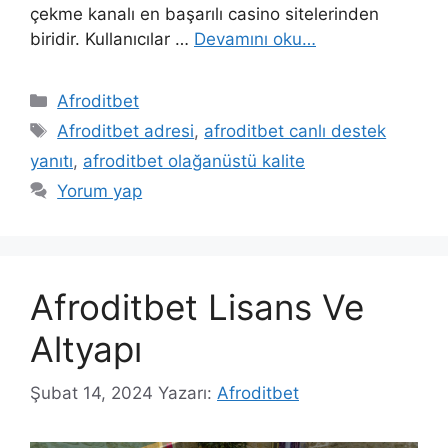
çekme kanalı en başarılı casino sitelerinden
biridir. Kullanıcılar …
Devamını oku…
Kategoriler
Afroditbet
Etiketler
Afroditbet adresi
,
afroditbet canlı destek
yanıtı
,
afroditbet olağanüstü kalite
Yorum yap
Afroditbet Lisans Ve
Altyapı
Şubat 14, 2024
Yazarı:
Afroditbet