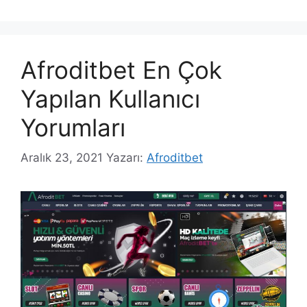
Afroditbet En Çok
Yapılan Kullanıcı
Yorumları
Aralık 23, 2021
Yazarı:
Afroditbet