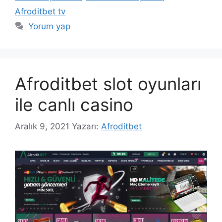
Afroditbet tv
Yorum yap
Afroditbet slot oyunları
ile canlı casino
Aralık 9, 2021
Yazarı:
Afroditbet