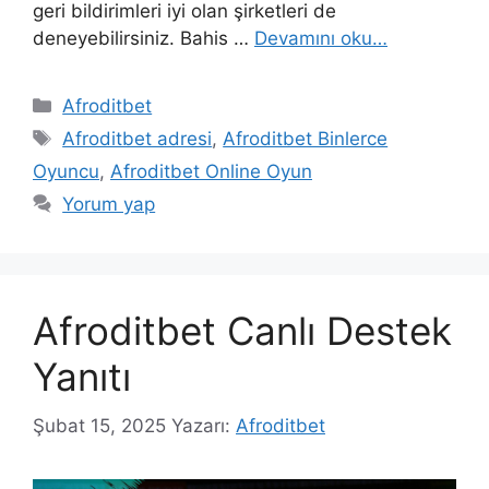
geri bildirimleri iyi olan şirketleri de
deneyebilirsiniz. Bahis …
Devamını oku…
Kategoriler
Afroditbet
Etiketler
Afroditbet adresi
,
Afroditbet Binlerce
Oyuncu
,
Afroditbet Online Oyun
Yorum yap
Afroditbet Canlı Destek
Yanıtı
Şubat 15, 2025
Yazarı:
Afroditbet