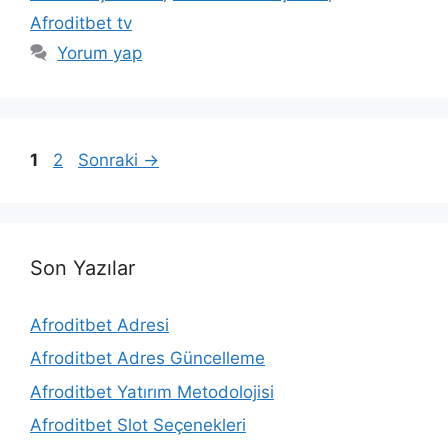
Afroditbet tv
Yorum yap
Yazı
Sayfa
Sayfa
1
2
Sonraki
→
dolaşımı
Son Yazılar
Afroditbet Adresi
Afroditbet Adres Güncelleme
Afroditbet Yatırım Metodolojisi
Afroditbet Slot Seçenekleri