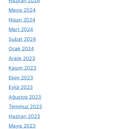
Haziran 2024
Mayıs 2024
Nisan 2024
Mart 2024
Şubat 2024
Ocak 2024
Aralık 2023
Kasım 2023
Ekim 2023
Eylül 2023
Ağustos 2023
Temmuz 2023
Haziran 2023
Mayıs 2023