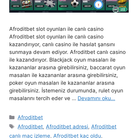
Afroditbet slot oyunları ile canlı casino
Afroditbet slot oyunları ile canlı casino
kazandırıyor, canlı casino ile hasılat şansını
sunmaya devam ediyor. Afroditbet canlı casino
ile kazandırıyor. Blackjack oyun masaları ile
kazananlar arasına girebilirsiniz, baccarat oyun
masaları ile kazananlar arasına girebilirsiniz,
poker oyun masaları ile kazananlar arasına
girebilirsiniz. İstemeniz durumunda, rulet oyun
masalarını tercih eder ve …
Devamını oku…
Kategoriler
Afroditbet
Etiketler
Afroditbet
,
Afroditbet adresi
,
Afroditbet
canlı maç izleme
,
Afroditbet kaç oldu
,