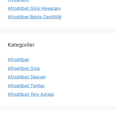
Afroditbet Giriş Heyecanı
Afroditbet Bahis Çeşitliliği
Kategoriler
Afroditbet
Afroditbet Giriş
Afroditbet Şikayet
Afroditbet Twitter
Afroditbet Yeni Adresi