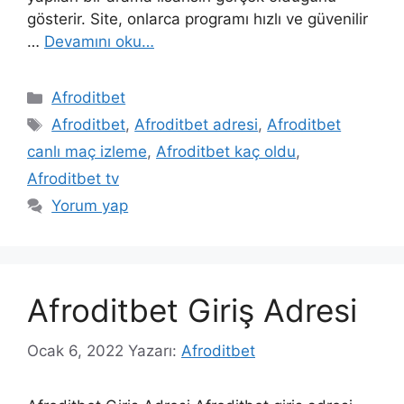
gösterir. Site, onlarca programı hızlı ve güvenilir
…
Devamını oku…
Kategoriler
Afroditbet
Etiketler
Afroditbet
,
Afroditbet adresi
,
Afroditbet
canlı maç izleme
,
Afroditbet kaç oldu
,
Afroditbet tv
Yorum yap
Afroditbet Giriş Adresi
Ocak 6, 2022
Yazarı:
Afroditbet