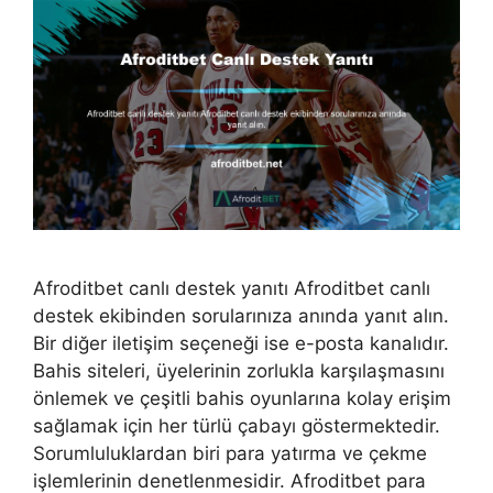
Afroditbet canlı destek yanıtı Afroditbet canlı
destek ekibinden sorularınıza anında yanıt alın.
Bir diğer iletişim seçeneği ise e-posta kanalıdır.
Bahis siteleri, üyelerinin zorlukla karşılaşmasını
önlemek ve çeşitli bahis oyunlarına kolay erişim
sağlamak için her türlü çabayı göstermektedir.
Sorumluluklardan biri para yatırma ve çekme
işlemlerinin denetlenmesidir. Afroditbet para