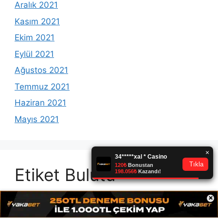
Aralık 2021
Kasım 2021
Ekim 2021
Eylül 2021
Ağustos 2021
Temmuz 2021
Haziran 2021
Mayıs 2021
Etiket Bulutu
×
Afroditbet
afroditbet adres