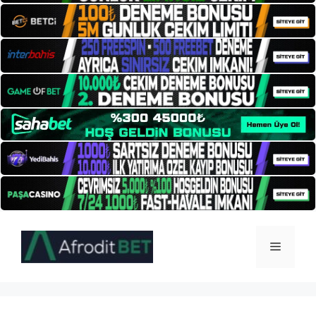
İçeriğe
atla
Menü