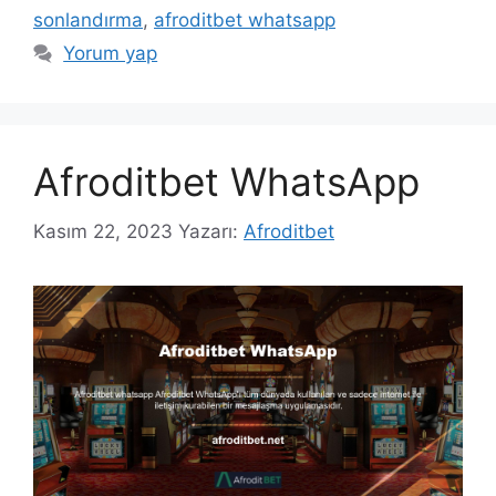
sonlandırma
,
afroditbet whatsapp
Yorum yap
Afroditbet WhatsApp
Kasım 22, 2023
Yazarı:
Afroditbet