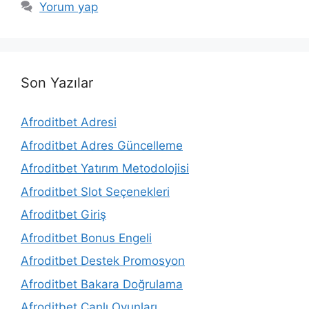
Yorum yap
Son Yazılar
Afroditbet Adresi
Afroditbet Adres Güncelleme
Afroditbet Yatırım Metodolojisi
Afroditbet Slot Seçenekleri
Afroditbet Giriş
Afroditbet Bonus Engeli
Afroditbet Destek Promosyon
Afroditbet Bakara Doğrulama
Afroditbet Canlı Oyunları