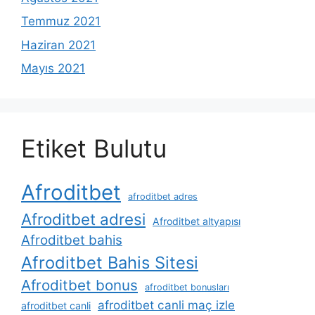
Temmuz 2021
Haziran 2021
Mayıs 2021
Etiket Bulutu
Afroditbet
afroditbet adres
Afroditbet adresi
Afroditbet altyapısı
Afroditbet bahis
Afroditbet Bahis Sitesi
Afroditbet bonus
afroditbet bonusları
afroditbet canli maç izle
afroditbet canli