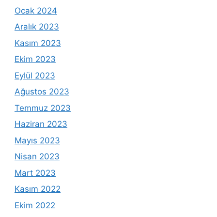
Ocak 2024
Aralık 2023
Kasım 2023
Ekim 2023
Eylül 2023
Ağustos 2023
Temmuz 2023
Haziran 2023
Mayıs 2023
Nisan 2023
Mart 2023
Kasım 2022
Ekim 2022