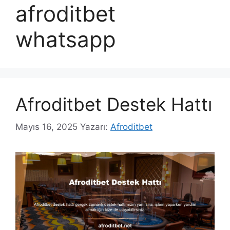
afroditbet
whatsapp
Afroditbet Destek Hattı
Mayıs 16, 2025
Yazarı:
Afroditbet