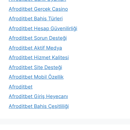
Afroditbet Gerçek Casino
Afroditbet Bahis Türleri
Afroditbet Hesap Güvenilirliği
Afroditbet Sorun Desteği
Afroditbet Aktif Medya
Afroditbet Hizmet Kalitesi
Afroditbet Site Desteği
Afroditbet Mobil Özellik
Afroditbet
Afroditbet Giriş Heyecanı
Afroditbet Bahis Çeşitliliği