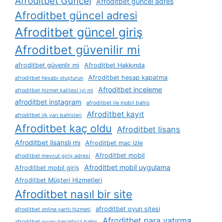
Afroditbet Güncel
Afroditbet güncel adres
Afroditbet güncel adresi
Afroditbet güncel giriş
Afroditbet güvenilir mi
afroditbet güvenlir mi
Afroditbet Hakkında
Afroditbet hesap kapatma
afroditbet hesabı oluşturun
Afroditbet inceleme
afroditbet hizmet kalitesi i̇yi mi
afroditbet instagram
afroditbet i̇le mobil bahis
Afroditbet kayıt
afroditbet i̇lk yarı bahisleri
Afroditbet kaç oldu
Afroditbet lisans
Afroditbet lisanslı mı
Afroditbet maç izle
Afroditbet mobil
afroditbet mevcut giriş adresi
Afroditbet mobil uygulama
Afroditbet mobil giriş
Afroditbet Müşteri Hizmetleri
Afroditbet nasıl bir site
afroditbet oyun sitesi
afroditbet online şartlı hizmeti
Afroditbet para yatırma
afroditbet oyunu kesintisiz bahis