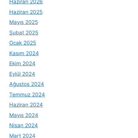
Haziran 2026
Haziran 2025
Mayıs 2025
Şubat 2025
Ocak 2025
Kasım 2024
Ekim 2024
Eylül 2024
Ağustos 2024
Temmuz 2024
Haziran 2024
Mayıs 2024
Nisan 2024
Mart 2024