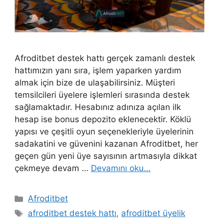
Afroditbet destek hattı gerçek zamanlı destek
hattımızın yanı sıra, işlem yaparken yardım
almak için bize de ulaşabilirsiniz. Müşteri
temsilcileri üyelere işlemleri sırasında destek
sağlamaktadır. Hesabınız adınıza açılan ilk
hesap ise bonus depozito eklenecektir. Köklü
yapısı ve çeşitli oyun seçenekleriyle üyelerinin
sadakatini ve güvenini kazanan Afroditbet, her
geçen gün yeni üye sayısının artmasıyla dikkat
çekmeye devam …
Devamını oku…
Kategoriler
Afroditbet
Etiketler
afroditbet destek hattı
,
afroditbet üyelik