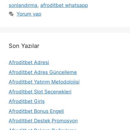
sonlandırma
,
afroditbet whatsapp
Yorum yap
Son Yazılar
Afroditbet Adresi
Afroditbet Adres Güncelleme
Afroditbet Yatırım Metodolojisi
Afroditbet Slot Seçenekleri
Afroditbet Giriş
Afroditbet Bonus Engeli
Afroditbet Destek Promosyon