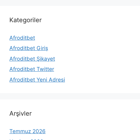
Kategoriler
Afroditbet
Afroditbet Giriş
Afroditbet Şikayet
Afroditbet Twitter
Afroditbet Yeni Adresi
Arşivler
Temmuz 2026