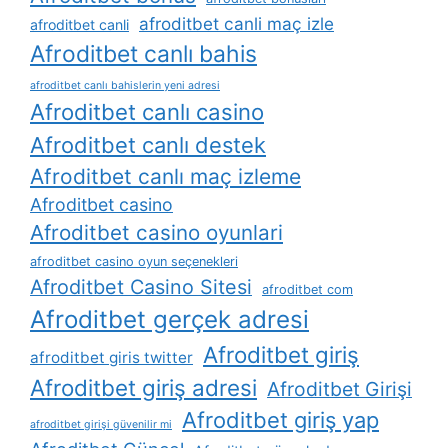
afroditbet canli maç izle
afroditbet canli
Afroditbet canlı bahis
afroditbet canlı bahislerin yeni adresi
Afroditbet canlı casino
Afroditbet canlı destek
Afroditbet canlı maç izleme
Afroditbet casino
Afroditbet casino oyunlari
afroditbet casino oyun seçenekleri
Afroditbet Casino Sitesi
afroditbet com
Afroditbet gerçek adresi
Afroditbet giriş
afroditbet giris twitter
Afroditbet giriş adresi
Afroditbet Girişi
Afroditbet giriş yap
afroditbet girişi güvenilir mi