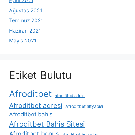
Eylül 2021
Ağustos 2021
Temmuz 2021
Haziran 2021
Mayıs 2021
Etiket Bulutu
Afroditbet
afroditbet adres
Afroditbet adresi
Afroditbet altyapısı
Afroditbet bahis
Afroditbet Bahis Sitesi
Afroditbet bonus
afroditbet bonusları