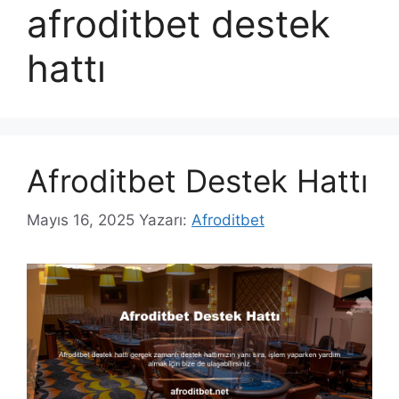
afroditbet destek
hattı
Afroditbet Destek Hattı
Mayıs 16, 2025
Yazarı:
Afroditbet