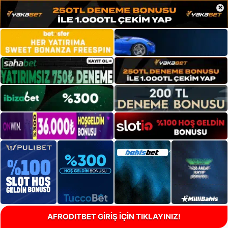
×
AFRODITBET GİRİŞ İÇİN TIKLAYINIZ!