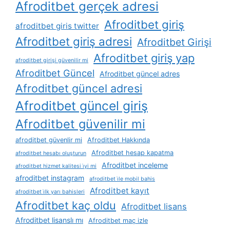
Afroditbet gerçek adresi
Afroditbet giriş
afroditbet giris twitter
Afroditbet giriş adresi
Afroditbet Girişi
Afroditbet giriş yap
afroditbet girişi güvenilir mi
Afroditbet Güncel
Afroditbet güncel adres
Afroditbet güncel adresi
Afroditbet güncel giriş
Afroditbet güvenilir mi
afroditbet güvenlir mi
Afroditbet Hakkında
Afroditbet hesap kapatma
afroditbet hesabı oluşturun
Afroditbet inceleme
afroditbet hizmet kalitesi i̇yi mi
afroditbet instagram
afroditbet i̇le mobil bahis
Afroditbet kayıt
afroditbet i̇lk yarı bahisleri
Afroditbet kaç oldu
Afroditbet lisans
Afroditbet lisanslı mı
Afroditbet maç izle