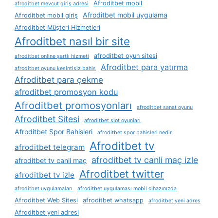
Afroditbet mobil
afroditbet mevcut giriş adresi
Afroditbet mobil uygulama
Afroditbet mobil giriş
Afroditbet Müşteri Hizmetleri
Afroditbet nasıl bir site
afroditbet oyun sitesi
afroditbet online şartlı hizmeti
Afroditbet para yatırma
afroditbet oyunu kesintisiz bahis
Afroditbet para çekme
afroditbet promosyon kodu
Afroditbet promosyonları
afroditbet sanat oyunu
Afroditbet Sitesi
afroditbet slot oyunları
Afroditbet Spor Bahisleri
afroditbet spor bahisleri nedir
Afroditbet tv
afroditbet telegram
afroditbet tv canli maç izle
afroditbet tv canli maç
Afroditbet twitter
afroditbet tv izle
afroditbet uygulamaları
afroditbet uygulaması mobil cihazınızda
Afroditbet Web Sitesi
afroditbet whatsapp
afroditbet yeni adres
Afroditbet yeni adresi