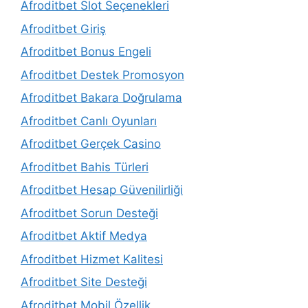
Afroditbet Slot Seçenekleri
Afroditbet Giriş
Afroditbet Bonus Engeli
Afroditbet Destek Promosyon
Afroditbet Bakara Doğrulama
Afroditbet Canlı Oyunları
Afroditbet Gerçek Casino
Afroditbet Bahis Türleri
Afroditbet Hesap Güvenilirliği
Afroditbet Sorun Desteği
Afroditbet Aktif Medya
Afroditbet Hizmet Kalitesi
Afroditbet Site Desteği
Afroditbet Mobil Özellik