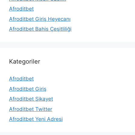
Afroditbet
Afroditbet Giriş Heyecanı
Afroditbet Bahis Çeşitliliği
Kategoriler
Afroditbet
Afroditbet Giriş
Afroditbet Şikayet
Afroditbet Twitter
Afroditbet Yeni Adresi