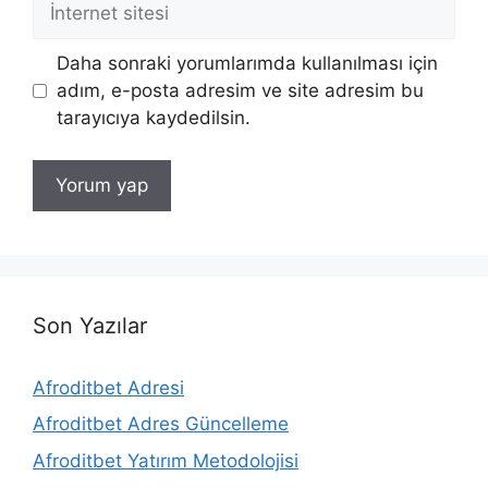
İnternet
sitesi
Daha sonraki yorumlarımda kullanılması için
adım, e-posta adresim ve site adresim bu
tarayıcıya kaydedilsin.
Son Yazılar
Afroditbet Adresi
Afroditbet Adres Güncelleme
Afroditbet Yatırım Metodolojisi