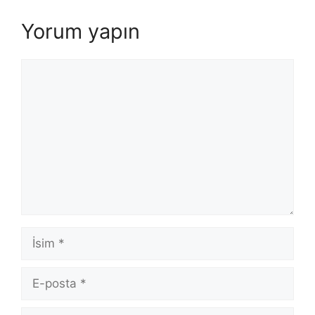
Yorum yapın
Yorum
İsim
E-
posta