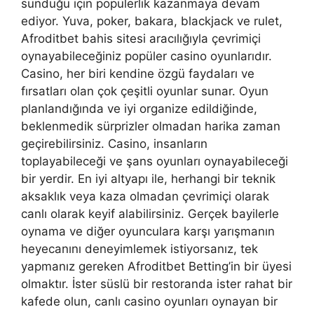
sunduğu için popülerlik kazanmaya devam
ediyor. Yuva, poker, bakara, blackjack ve rulet,
Afroditbet bahis sitesi aracılığıyla çevrimiçi
oynayabileceğiniz popüler casino oyunlarıdır.
Casino, her biri kendine özgü faydaları ve
fırsatları olan çok çeşitli oyunlar sunar. Oyun
planlandığında ve iyi organize edildiğinde,
beklenmedik sürprizler olmadan harika zaman
geçirebilirsiniz. Casino, insanların
toplayabileceği ve şans oyunları oynayabileceği
bir yerdir. En iyi altyapı ile, herhangi bir teknik
aksaklık veya kaza olmadan çevrimiçi olarak
canlı olarak keyif alabilirsiniz. Gerçek bayilerle
oynama ve diğer oyunculara karşı yarışmanın
heyecanını deneyimlemek istiyorsanız, tek
yapmanız gereken Afroditbet Betting’in bir üyesi
olmaktır. İster süslü bir restoranda ister rahat bir
kafede olun, canlı casino oyunları oynayan bir