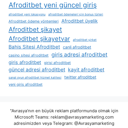
Afroditbet yeni güncel giriş
afroditbet yeni lokasyonu
afroditbet ödemeleri i̇çin bonus türleri
Afroditbet üyelik
Afroditbet ödeme yöntemleri
Afroditbet şikayet
Afroditbet şikayetvar
afroditbet şirket
Bahis Sitesi Afroditbet
canli afroditbet
giris adresi afroditbet
casino sitesi afroditbet
giris afroditbet
girisi afroditbet
güncel adresi afroditbet
kayit afroditbet
twitter afroditbet
sanal oyun afroditbet hizmet kalitesi
yeni giris afroditbet
"Avrasya'nın en büyük reklam platformunda olmak için
Microsoft Teams:
reklam@avrasyamarketing.com
adresimizden veya Telegram: @Avrasyamarketing