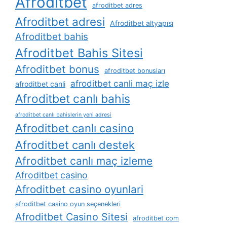
Afroditbet
afroditbet adres
Afroditbet adresi
Afroditbet altyapısı
Afroditbet bahis
Afroditbet Bahis Sitesi
Afroditbet bonus
afroditbet bonusları
afroditbet canli maç izle
afroditbet canli
Afroditbet canlı bahis
afroditbet canlı bahislerin yeni adresi
Afroditbet canlı casino
Afroditbet canlı destek
Afroditbet canlı maç izleme
Afroditbet casino
Afroditbet casino oyunlari
afroditbet casino oyun seçenekleri
Afroditbet Casino Sitesi
afroditbet com