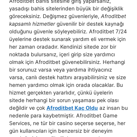
Afroditbet bahis sitesine giriş yaparsanız,
yasadışı bahis sitelerinden büyük bir değişiklik
göreceksiniz. Değişmez güvenleriyle,
Afroditbet
kapsamlı hizmetler
güvenilir bir destek kaynağı
olduğunu güvenle söyleyebiliriz. Afroditbet 7/24
üyelerine destek sunarak yardım eli vermek için
her zaman oradadır. Kendinizi sitede zor bir
noktada bulursanız, içeri girip size yardımcı
olmak için Afroditbet güvenebilirsiniz. Herhangi
bir sorunuz varsa veya yardıma ihtiyacınız
varsa, canlı destek hattını arayabilirsiniz ve size
hemen yardımcı olmak için orada olacaklar. Bu
hizmet gerçekten yararlıdır, çünkü üyelerin
sitede herhangi bir sorun yaşaması pek olası
değildir ve çok
Afroditbet Kaç Oldu
az insan bu
nedenle para kaybetmiştir. Afroditbet Game
Services, ne tür bir casino seçerse seçerse, her
gün kullanıcıları için benzersiz bir deneyim