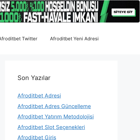
Afroditbet Twitter
Afroditbet Yeni Adresi
Son Yazılar
Afroditbet Adresi
Afroditbet Adres Güncelleme
Afroditbet Yatırım Metodolojisi
Afroditbet Slot Seçenekleri
Afroditbet Giriş