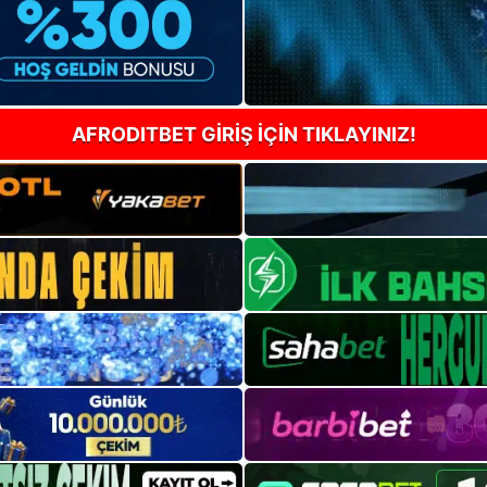
AFRODITBET GİRİŞ İÇİN TIKLAYINIZ!