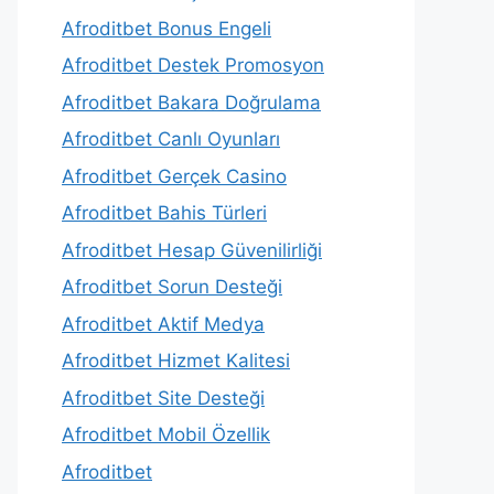
Afroditbet Bonus Engeli
Afroditbet Destek Promosyon
Afroditbet Bakara Doğrulama
Afroditbet Canlı Oyunları
Afroditbet Gerçek Casino
Afroditbet Bahis Türleri
Afroditbet Hesap Güvenilirliği
Afroditbet Sorun Desteği
Afroditbet Aktif Medya
Afroditbet Hizmet Kalitesi
Afroditbet Site Desteği
Afroditbet Mobil Özellik
Afroditbet