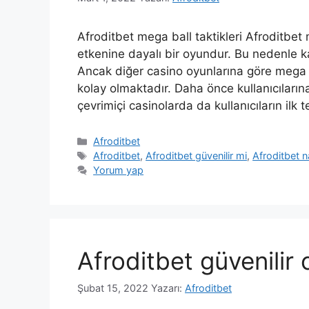
Afroditbet mega ball taktikleri Afroditbet
etkenine dayalı bir oyundur. Bu nedenle 
Ancak diğer casino oyunlarına göre mega
kolay olmaktadır. Daha önce kullanıcılar
çevrimiçi casinolarda da kullanıcıların ilk 
Kategoriler
Afroditbet
Etiketler
Afroditbet
,
Afroditbet güvenilir mi
,
Afroditbet na
Yorum yap
Afroditbet güvenilir c
Şubat 15, 2022
Yazarı:
Afroditbet