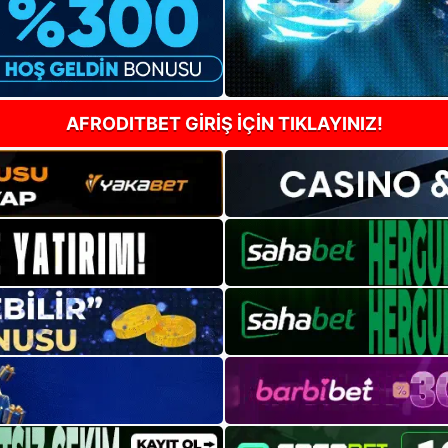
AFRODITBET GİRİŞ İÇİN TIKLAYINIZ!