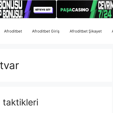
Afroditbet
Afroditbet Giriş
Afroditbet Şikayet
tvar
taktikleri