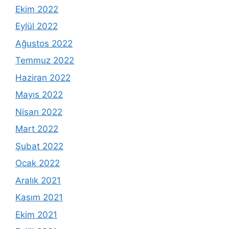
Ekim 2022
Eylül 2022
Ağustos 2022
Temmuz 2022
Haziran 2022
Mayıs 2022
Nisan 2022
Mart 2022
Şubat 2022
Ocak 2022
Aralık 2021
Kasım 2021
Ekim 2021