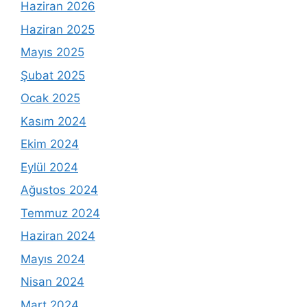
Haziran 2026
Haziran 2025
Mayıs 2025
Şubat 2025
Ocak 2025
Kasım 2024
Ekim 2024
Eylül 2024
Ağustos 2024
Temmuz 2024
Haziran 2024
Mayıs 2024
Nisan 2024
Mart 2024