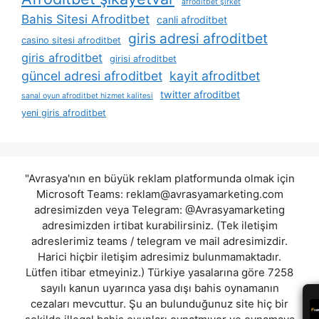
afroditbet şirket
Bahis Sitesi Afroditbet
canli afroditbet
giris adresi afroditbet
casino sitesi afroditbet
giris afroditbet
girisi afroditbet
güncel adresi afroditbet
kayit afroditbet
twitter afroditbet
sanal oyun afroditbet hizmet kalitesi
yeni giris afroditbet
"Avrasya'nın en büyük reklam platformunda olmak için
Microsoft Teams:
reklam@avrasyamarketing.com
adresimizden veya Telegram: @Avrasyamarketing
adresimizden irtibat kurabilirsiniz. (Tek iletişim
adreslerimiz teams / telegram ve mail adresimizdir.
Harici hiçbir iletişim adresimiz bulunmamaktadır.
Lütfen itibar etmeyiniz.) Türkiye yasalarına göre 7258
sayılı kanun uyarınca yasa dışı bahis oynamanın
cezaları mevcuttur. Şu an bulunduğunuz site hiç bir