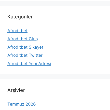
Kategoriler
Afroditbet
Afroditbet Giriş
Afroditbet Şikayet
Afroditbet Twitter
Afroditbet Yeni Adresi
Arşivler
Temmuz 2026