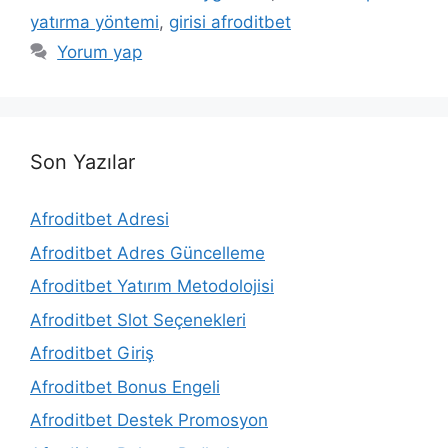
yatırma yöntemi
,
girisi afroditbet
Yorum yap
Son Yazılar
Afroditbet Adresi
Afroditbet Adres Güncelleme
Afroditbet Yatırım Metodolojisi
Afroditbet Slot Seçenekleri
Afroditbet Giriş
Afroditbet Bonus Engeli
Afroditbet Destek Promosyon