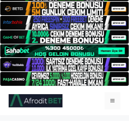
İçeriğe
atla
Menü