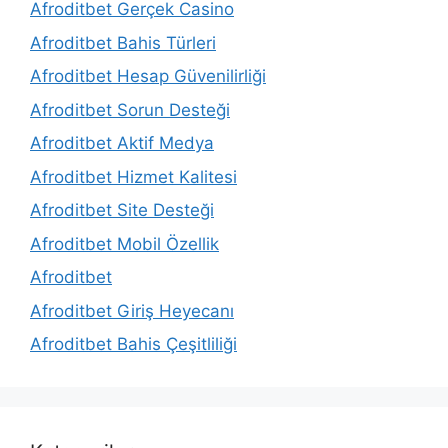
Afroditbet Gerçek Casino
Afroditbet Bahis Türleri
Afroditbet Hesap Güvenilirliği
Afroditbet Sorun Desteği
Afroditbet Aktif Medya
Afroditbet Hizmet Kalitesi
Afroditbet Site Desteği
Afroditbet Mobil Özellik
Afroditbet
Afroditbet Giriş Heyecanı
Afroditbet Bahis Çeşitliliği