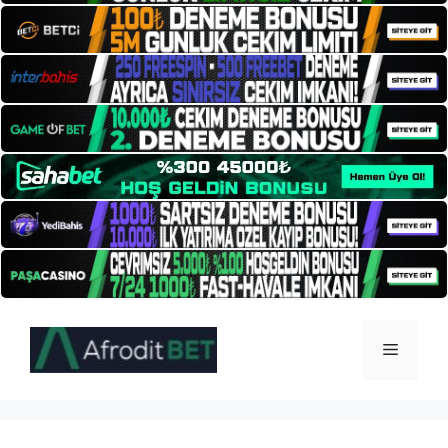
İçeriğe
atla
Menü