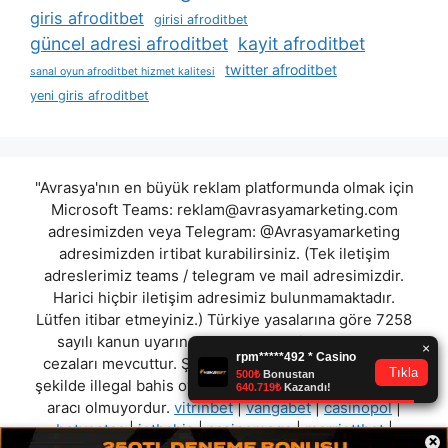
giris afroditbet
girisi afroditbet
güncel adresi afroditbet
kayit afroditbet
twitter afroditbet
sanal oyun afroditbet hizmet kalitesi
yeni giris afroditbet
"Avrasya'nın en büyük reklam platformunda olmak için
Microsoft Teams:
reklam@avrasyamarketing.com
adresimizden veya Telegram: @Avrasyamarketing
adresimizden irtibat kurabilirsiniz. (Tek iletişim
adreslerimiz teams / telegram ve mail adresimizdir.
Harici hiçbir iletişim adresimiz bulunmamaktadır.
Lütfen itibar etmeyiniz.) Türkiye yasalarına göre 7258
sayılı kanun uyarınca yasa dışı bahis oynamanın
cezaları mevcuttur. Şu an bulunduğunuz site hiç bir
şekilde illegal bahis oyunları oynatmıyor ve oynamaya
aracı olmuyordur.
vitrinbet
|
vangabet
|
casinopol
|
betvestaa
|
jetbahis
|
casinomega
|
marriottbet
|
×