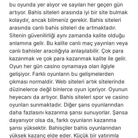
bu oyunda yer alıyor ve sayıları her geçen gün
artıyor. Bahis siteleri arasında iyi bir site bulmak
kolaydır, ancak bilmeniz gerekir. Bahis siteleri
arasında canlı bahis siteleri de artmaktadır.
Sitenin güvenilirliği aynı zamanda kalite olduğu
anlamına gelir. Bu kalite canlı maç yayınları veya
canlı bahisler aracılığıyla anlaşılabilir. Çok para
kazanmak ve çok para kazanmak kalite ile gelir.
Oyun her gün casino oynamaya olan ilgiyle
gelişiyor. Farklı oyunların bu gelişmelerden
çıkması normaldir. Web siteleri artık sitelerinde
düzinelerce değil binlerce oyun içeriyor. Oyunun
heyecanı da artıyor. Bahis siteleri spor ve casino
oyunları sunmaktadır. Diğer şans oyunlarından
daha fazlasını kazanma şansı sunuyorlar. Şansa
dayanıyor olsa da, farklı oyunların kazanma
şansı yüksektir. Bahisçiler bahis oyunlarından
yüksek kazanç elde eder. Küçük bir yatırımla