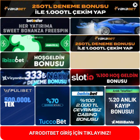
×
AFRODITBET GİRİŞ İÇİN TIKLAYINIZ!