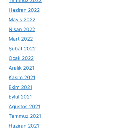
Temmuz 2022
Haziran 2022
Mayıs 2022
Nisan 2022
Mart 2022
Şubat 2022
Ocak 2022
Aralık 2021
Kasım 2021
Ekim 2021
Eylül 2021
Ağustos 2021
Temmuz 2021
Haziran 2021