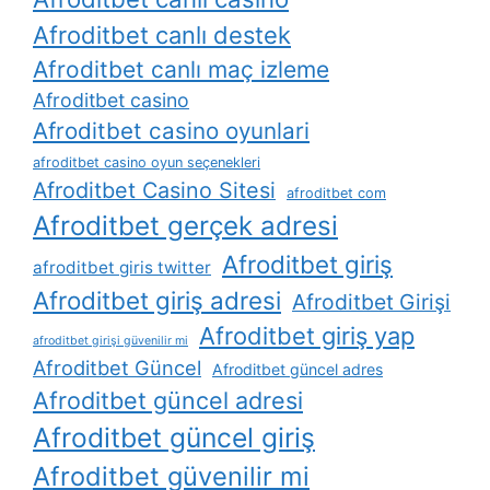
Afroditbet canlı destek
Afroditbet canlı maç izleme
Afroditbet casino
Afroditbet casino oyunlari
afroditbet casino oyun seçenekleri
Afroditbet Casino Sitesi
afroditbet com
Afroditbet gerçek adresi
Afroditbet giriş
afroditbet giris twitter
Afroditbet giriş adresi
Afroditbet Girişi
Afroditbet giriş yap
afroditbet girişi güvenilir mi
Afroditbet Güncel
Afroditbet güncel adres
Afroditbet güncel adresi
Afroditbet güncel giriş
Afroditbet güvenilir mi