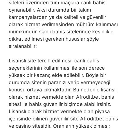
siteleri üzerinden tüm maçlara canlı bahis
oynanabilir. Aksi durumda bir takım
kampanyalardan ya da kaliteli ve güvenilir
olarak hizmet verilmesinden mührüm kalınması
mümkündür. Canlı bahis sitelerinde kesinlikle
dikkat edilmesi gereken hususlar şöyle
sıralanabilir;
Lisanslı site tercih edilmesi; canlı bahis
seçeneklerinin kullanılması ile son derece
yüksek bir kazanç elde edilebilir. Böyle bir
durumda sitenin paranızı verip vermeyeceği
konusu ortaya çıkmaktadır. Bu nedenle lisanslı
olarak hizmet vermekte olan Afroditbet bahis
sitesi ile bahis güvenilir biçimde alabilirsiniz.
Lisanslı olarak hizmet vermekte olan piyasa
içerisinde bilinen güvenilir site Afroditbet bahis
ve casino sitesidir. Oranların yüksek olması;