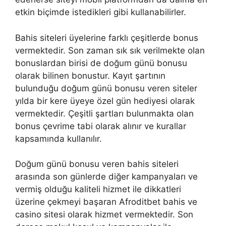
etkin biçimde istedikleri gibi kullanabilirler.
Bahis siteleri üyelerine farklı çeşitlerde bonus
vermektedir. Son zaman sık sık verilmekte olan
bonuslardan birisi de doğum günü bonusu
olarak bilinen bonustur. Kayıt şartının
bulunduğu doğum günü bonusu veren siteler
yılda bir kere üyeye özel gün hediyesi olarak
vermektedir. Çeşitli şartları bulunmakta olan
bonus çevrime tabi olarak alınır ve kurallar
kapsamında kullanılır.
Doğum günü bonusu veren bahis siteleri
arasında son günlerde diğer kampanyaları ve
vermiş olduğu kaliteli hizmet ile dikkatleri
üzerine çekmeyi başaran Afroditbet bahis ve
casino sitesi olarak hizmet vermektedir. Son