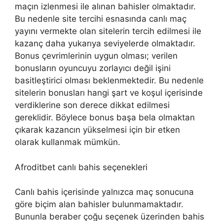
maçın izlenmesi ile alınan bahisler olmaktadır.
Bu nedenle site tercihi esnasında canlı maç
yayını vermekte olan sitelerin tercih edilmesi ile
kazanç daha yukarıya seviyelerde olmaktadır.
Bonus çevrimlerinin uygun olması; verilen
bonusların oyuncuyu zorlayıcı değil işini
basitleştirici olması beklenmektedir. Bu nedenle
sitelerin bonusları hangi şart ve koşul içerisinde
verdiklerine son derece dikkat edilmesi
gereklidir. Böylece bonus başa bela olmaktan
çıkarak kazancın yükselmesi için bir etken
olarak kullanmak mümkün.
Afroditbet canlı bahis seçenekleri
Canlı bahis içerisinde yalnızca maç sonucuna
göre biçim alan bahisler bulunmamaktadır.
Bununla beraber çoğu seçenek üzerinden bahis