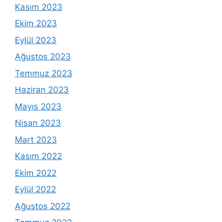
Kasım 2023
Ekim 2023
Eylül 2023
Ağustos 2023
Temmuz 2023
Haziran 2023
Mayıs 2023
Nisan 2023
Mart 2023
Kasım 2022
Ekim 2022
Eylül 2022
Ağustos 2022