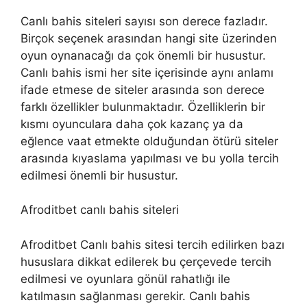
Canlı bahis siteleri sayısı son derece fazladır.
Birçok seçenek arasından hangi site üzerinden
oyun oynanacağı da çok önemli bir husustur.
Canlı bahis ismi her site içerisinde aynı anlamı
ifade etmese de siteler arasında son derece
farklı özellikler bulunmaktadır. Özelliklerin bir
kısmı oyunculara daha çok kazanç ya da
eğlence vaat etmekte olduğundan ötürü siteler
arasında kıyaslama yapılması ve bu yolla tercih
edilmesi önemli bir husustur.
Afroditbet canlı bahis siteleri
Afroditbet Canlı bahis sitesi tercih edilirken bazı
hususlara dikkat edilerek bu çerçevede tercih
edilmesi ve oyunlara gönül rahatlığı ile
katılmasın sağlanması gerekir. Canlı bahis