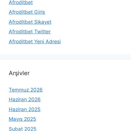
Afroditbet
Afroditbet Giriş
Afroditbet Şikayet
Afroditbet Twitter
Afroditbet Yeni Adresi
Arşivler
Temmuz 2026
Haziran 2026
Haziran 2025
Mayıs 2025
Şubat 2025