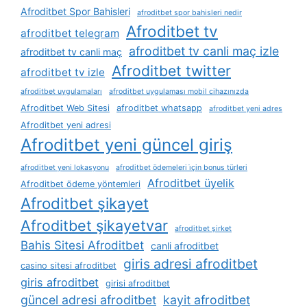
Afroditbet Spor Bahisleri
afroditbet spor bahisleri nedir
Afroditbet tv
afroditbet telegram
afroditbet tv canli maç izle
afroditbet tv canli maç
Afroditbet twitter
afroditbet tv izle
afroditbet uygulamaları
afroditbet uygulaması mobil cihazınızda
Afroditbet Web Sitesi
afroditbet whatsapp
afroditbet yeni adres
Afroditbet yeni adresi
Afroditbet yeni güncel giriş
afroditbet yeni lokasyonu
afroditbet ödemeleri i̇çin bonus türleri
Afroditbet üyelik
Afroditbet ödeme yöntemleri
Afroditbet şikayet
Afroditbet şikayetvar
afroditbet şirket
Bahis Sitesi Afroditbet
canli afroditbet
giris adresi afroditbet
casino sitesi afroditbet
giris afroditbet
girisi afroditbet
güncel adresi afroditbet
kayit afroditbet