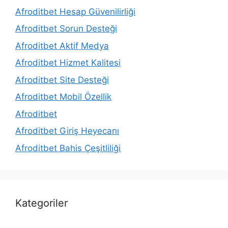
Afroditbet Hesap Güvenilirliği
Afroditbet Sorun Desteği
Afroditbet Aktif Medya
Afroditbet Hizmet Kalitesi
Afroditbet Site Desteği
Afroditbet Mobil Özellik
Afroditbet
Afroditbet Giriş Heyecanı
Afroditbet Bahis Çeşitliliği
Kategoriler