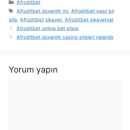
Kategoriler
Afroditbet
Etiketler
Afroditbet güvenilir mi
,
Afroditbet nasıl bir
site
,
Afroditbet şikayet
,
Afroditbet şikayetvar
Yazı
Afroditbet online bet sitesi
dolaşımı
Afroditbet güvenilir casino siteleri nelerdir
Yorum yapın
Yorum