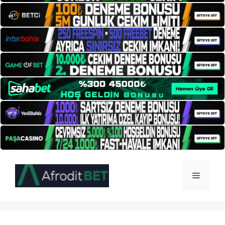
İçeriğe
atla
Menü