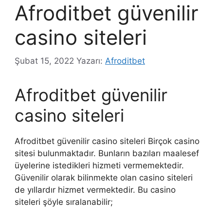
Afroditbet güvenilir
casino siteleri
Şubat 15, 2022
Yazarı:
Afroditbet
Afroditbet güvenilir
casino siteleri
Afroditbet güvenilir casino siteleri Birçok casino
sitesi bulunmaktadır. Bunların bazıları maalesef
üyelerine istedikleri hizmeti vermemektedir.
Güvenilir olarak bilinmekte olan casino siteleri
de yıllardır hizmet vermektedir. Bu casino
siteleri şöyle sıralanabilir;