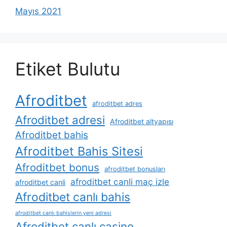
Mayıs 2021
Etiket Bulutu
Afroditbet
afroditbet adres
Afroditbet adresi
Afroditbet altyapısı
Afroditbet bahis
Afroditbet Bahis Sitesi
Afroditbet bonus
afroditbet bonusları
afroditbet canli maç izle
afroditbet canli
Afroditbet canlı bahis
afroditbet canlı bahislerin yeni adresi
Afroditbet canlı casino