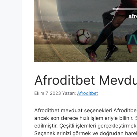
Afroditbet Mevdu
Ekim 7, 2023
Yazarı:
Afroditbet
Afroditbet mevduat seçenekleri Afroditbe
ancak son derece hızlı işlemleriyle bilinir. Si
edilmiştir. Çeşitli işlemleri gerçekleştirme
Seçeneklerinizi görmek ve doğrudan harek