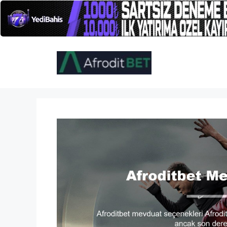
İçeriğe
atla