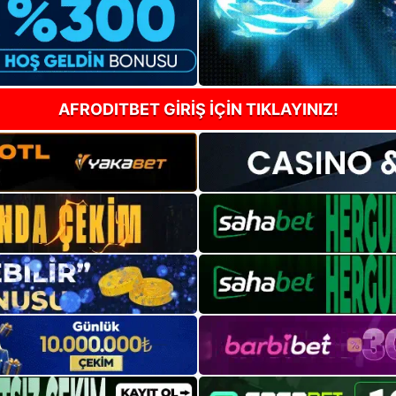
AFRODITBET GİRİŞ İÇİN TIKLAYINIZ!