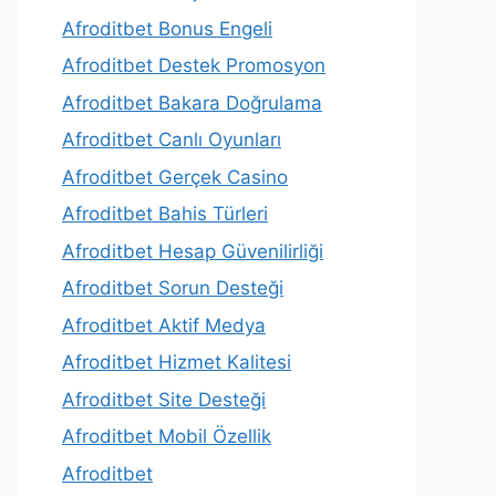
Afroditbet Bonus Engeli
Afroditbet Destek Promosyon
Afroditbet Bakara Doğrulama
Afroditbet Canlı Oyunları
Afroditbet Gerçek Casino
Afroditbet Bahis Türleri
Afroditbet Hesap Güvenilirliği
Afroditbet Sorun Desteği
Afroditbet Aktif Medya
Afroditbet Hizmet Kalitesi
Afroditbet Site Desteği
Afroditbet Mobil Özellik
Afroditbet