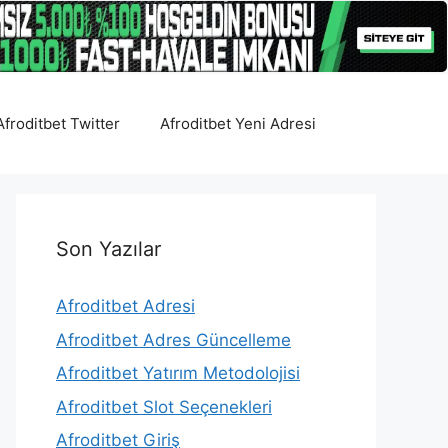
Afroditbet Twitter
Afroditbet Yeni Adresi
Son Yazılar
Afroditbet Adresi
Afroditbet Adres Güncelleme
Afroditbet Yatırım Metodolojisi
Afroditbet Slot Seçenekleri
Afroditbet Giriş