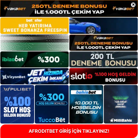
×
AFRODITBET GİRİŞ İÇİN TIKLAYINIZ!