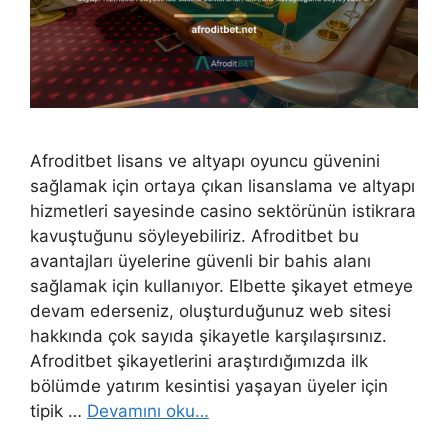
Afroditbet lisans ve altyapı oyuncu güvenini
sağlamak için ortaya çıkan lisanslama ve altyapı
hizmetleri sayesinde casino sektörünün istikrara
kavuştuğunu söyleyebiliriz. Afroditbet bu
avantajları üyelerine güvenli bir bahis alanı
sağlamak için kullanıyor. Elbette şikayet etmeye
devam ederseniz, oluşturduğunuz web sitesi
hakkında çok sayıda şikayetle karşılaşırsınız.
Afroditbet şikayetlerini araştırdığımızda ilk
bölümde yatırım kesintisi yaşayan üyeler için
tipik …
Devamını oku…