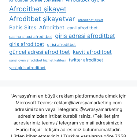
Afroditbet ödeme yöntemleri
Afroditbet şikayet
Afroditbet şikayetvar
afroditbet şirket
Bahis Sitesi Afroditbet
canli afroditbet
giris adresi afroditbet
casino sitesi afroditbet
giris afroditbet
girisi afroditbet
güncel adresi afroditbet
kayit afroditbet
twitter afroditbet
sanal oyun afroditbet hizmet kalitesi
yeni giris afroditbet
"Avrasya'nın en büyük reklam platformunda olmak için
Microsoft Teams:
reklam@avrasyamarketing.com
adresimizden veya Telegram: @Avrasyamarketing
adresimizden irtibat kurabilirsiniz. (Tek iletişim
adreslerimiz teams / telegram ve mail adresimizdir.
Harici hiçbir iletişim adresimiz bulunmamaktadır.
Lütfen itibar etmeyiniz.) Türkiye yasalarına göre 7258