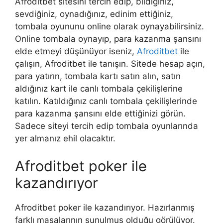
Afroditbet sitesini tercih edip, bildiğiniz,
sevdiğiniz, oynadığınız, edinim ettiğiniz,
tombala oyununu online olarak oynayabilirsiniz.
Online tombala oynayıp, para kazanma şansını
elde etmeyi düşünüyor iseniz,
Afroditbet
ile
çalışın, Afroditbet ile tanışın. Sitede hesap açın,
para yatırın, tombala kartı satın alın, satın
aldığınız kart ile canlı tombala çekilişlerine
katılın. Katıldığınız canlı tombala çekilişlerinde
para kazanma şansını elde ettiğinizi görün.
Sadece siteyi tercih edip tombala oyunlarında
yer almanız ehil olacaktır.
Afroditbet poker ile
kazandırıyor
Afroditbet poker ile kazandırıyor. Hazırlanmış
farklı masalarının sunulmuş olduğu görülüyor.