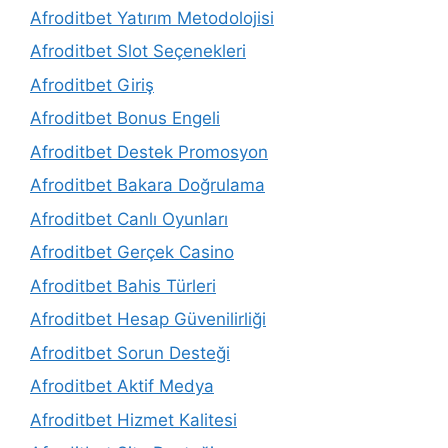
Afroditbet Yatırım Metodolojisi
Afroditbet Slot Seçenekleri
Afroditbet Giriş
Afroditbet Bonus Engeli
Afroditbet Destek Promosyon
Afroditbet Bakara Doğrulama
Afroditbet Canlı Oyunları
Afroditbet Gerçek Casino
Afroditbet Bahis Türleri
Afroditbet Hesap Güvenilirliği
Afroditbet Sorun Desteği
Afroditbet Aktif Medya
Afroditbet Hizmet Kalitesi