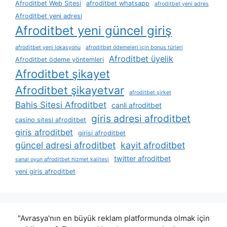
Afroditbet Web Sitesi
afroditbet whatsapp
afroditbet yeni adres
Afroditbet yeni adresi
Afroditbet yeni güncel giriş
afroditbet yeni lokasyonu
afroditbet ödemeleri i̇çin bonus türleri
Afroditbet üyelik
Afroditbet ödeme yöntemleri
Afroditbet şikayet
Afroditbet şikayetvar
afroditbet şirket
Bahis Sitesi Afroditbet
canli afroditbet
giris adresi afroditbet
casino sitesi afroditbet
giris afroditbet
girisi afroditbet
güncel adresi afroditbet
kayit afroditbet
twitter afroditbet
sanal oyun afroditbet hizmet kalitesi
yeni giris afroditbet
"Avrasya'nın en büyük reklam platformunda olmak için