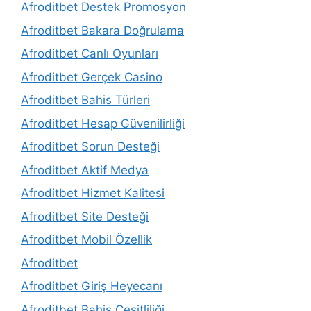
Afroditbet Destek Promosyon
Afroditbet Bakara Doğrulama
Afroditbet Canlı Oyunları
Afroditbet Gerçek Casino
Afroditbet Bahis Türleri
Afroditbet Hesap Güvenilirliği
Afroditbet Sorun Desteği
Afroditbet Aktif Medya
Afroditbet Hizmet Kalitesi
Afroditbet Site Desteği
Afroditbet Mobil Özellik
Afroditbet
Afroditbet Giriş Heyecanı
Afroditbet Bahis Çeşitliliği