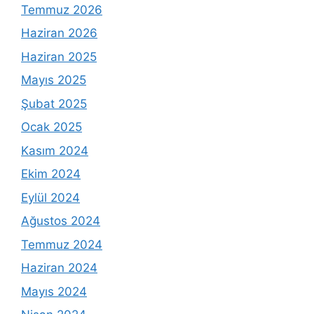
Temmuz 2026
Haziran 2026
Haziran 2025
Mayıs 2025
Şubat 2025
Ocak 2025
Kasım 2024
Ekim 2024
Eylül 2024
Ağustos 2024
Temmuz 2024
Haziran 2024
Mayıs 2024