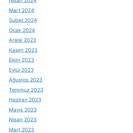
Nisan 2024
Mart 2024
Şubat 2024
Ocak 2024
Aralık 2023
Kasım 2023
Ekim 2023
Eylül 2023
Ağustos 2023
Temmuz 2023
Haziran 2023
Mayıs 2023
Nisan 2023
Mart 2023