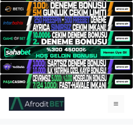
İçeriğe
atla
Menü