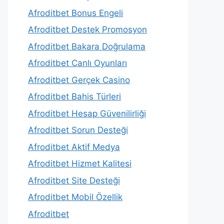
Afroditbet Bonus Engeli
Afroditbet Destek Promosyon
Afroditbet Bakara Doğrulama
Afroditbet Canlı Oyunları
Afroditbet Gerçek Casino
Afroditbet Bahis Türleri
Afroditbet Hesap Güvenilirliği
Afroditbet Sorun Desteği
Afroditbet Aktif Medya
Afroditbet Hizmet Kalitesi
Afroditbet Site Desteği
Afroditbet Mobil Özellik
Afroditbet