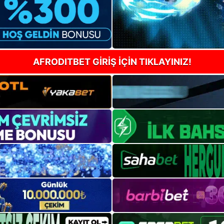
AFRODITBET GİRİŞ İÇİN TIKLAYINIZ!