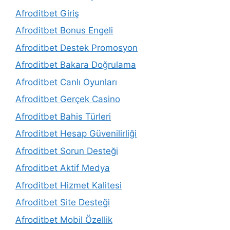
Afroditbet Giriş
Afroditbet Bonus Engeli
Afroditbet Destek Promosyon
Afroditbet Bakara Doğrulama
Afroditbet Canlı Oyunları
Afroditbet Gerçek Casino
Afroditbet Bahis Türleri
Afroditbet Hesap Güvenilirliği
Afroditbet Sorun Desteği
Afroditbet Aktif Medya
Afroditbet Hizmet Kalitesi
Afroditbet Site Desteği
Afroditbet Mobil Özellik