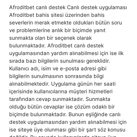
Afroditbet canlı destek Canlı destek uygulaması
Afroditbet bahis sitesi üzerinden bahis
severlerin merak etmekte oldukları bütün soru
ve problemlerine anlık bir biçimde yanıt
sunmakta olan bir seçenek olarak
bulunmaktadır. Afroditbet canlı destek
uygulamasından yardım alınabilmesi için ise ilk
sırada bazı bilgilerin sunulması gereklidir.
Kullanıcı adı, isim ve e-posta adresi gibi
bilgilerin sunulmasının sonrasında bilgi
alınabilmektedir. Uygulama günün her saati
içerisinde kullanıcılarına müşteri hizmetleri
tarafından cevap sunmaktadır. Sunmakta
olduğu bütün cevaplar ise çözüm odaklı bir
biçimde bulunmaktadır. Bunun eşliğinde canlı
destek uygulamasından yardım alınabilmesi için
ise siteye üye olunması gibi bir şart söz konusu