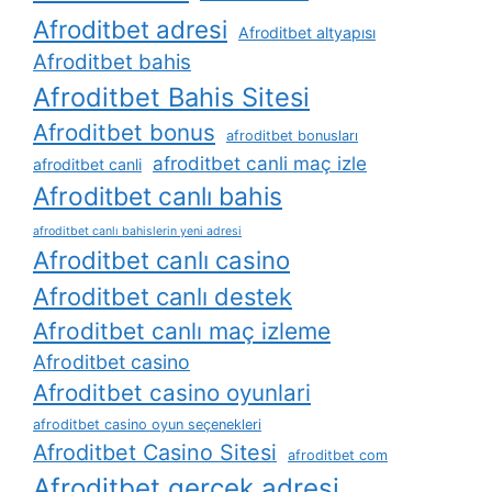
Afroditbet adresi
Afroditbet altyapısı
Afroditbet bahis
Afroditbet Bahis Sitesi
Afroditbet bonus
afroditbet bonusları
afroditbet canli maç izle
afroditbet canli
Afroditbet canlı bahis
afroditbet canlı bahislerin yeni adresi
Afroditbet canlı casino
Afroditbet canlı destek
Afroditbet canlı maç izleme
Afroditbet casino
Afroditbet casino oyunlari
afroditbet casino oyun seçenekleri
Afroditbet Casino Sitesi
afroditbet com
Afroditbet gerçek adresi