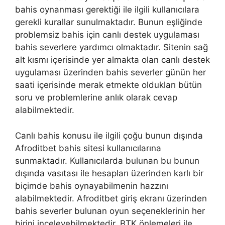
bahis oynanması gerektiği ile ilgili kullanıcılara
gerekli kurallar sunulmaktadır. Bunun eşliğinde
problemsiz bahis için canlı destek uygulaması
bahis severlere yardımcı olmaktadır. Sitenin sağ
alt kısmı içerisinde yer almakta olan canlı destek
uygulaması üzerinden bahis severler günün her
saati içerisinde merak etmekte oldukları bütün
soru ve problemlerine anlık olarak cevap
alabilmektedir.
Canlı bahis konusu ile ilgili çoğu bunun dışında
Afroditbet bahis sitesi kullanıcılarına
sunmaktadır. Kullanıcılarda bulunan bu bunun
dışında vasıtası ile hesapları üzerinden karlı bir
biçimde bahis oynayabilmenin hazzını
alabilmektedir. Afroditbet giriş ekranı üzerinden
bahis severler bulunan oyun seçeneklerinin her
birini inceleyebilmektedir. BTK önlemeleri ile