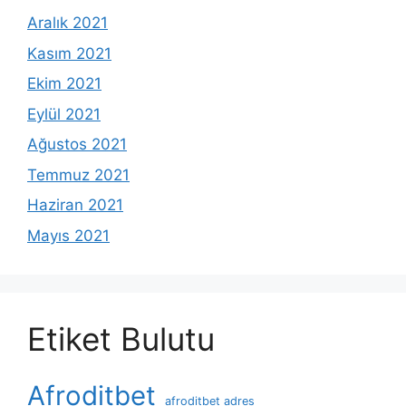
Aralık 2021
Kasım 2021
Ekim 2021
Eylül 2021
Ağustos 2021
Temmuz 2021
Haziran 2021
Mayıs 2021
Etiket Bulutu
Afroditbet
afroditbet adres