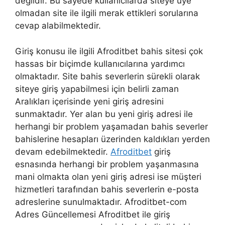
değildir. Bu sayede kullanıcılarda siteye üye
olmadan site ile ilgili merak ettikleri sorularına
cevap alabilmektedir.
Giriş konusu ile ilgili Afroditbet bahis sitesi çok
hassas bir biçimde kullanıcılarına yardımcı
olmaktadır. Site bahis severlerin sürekli olarak
siteye giriş yapabilmesi için belirli zaman
Aralıkları içerisinde yeni giriş adresini
sunmaktadır. Yer alan bu yeni giriş adresi ile
herhangi bir problem yaşamadan bahis severler
bahislerine hesapları üzerinden kaldıkları yerden
devam edebilmektedir.
Afroditbet
giriş
esnasında herhangi bir problem yaşanmasına
mani olmakta olan yeni giriş adresi ise müşteri
hizmetleri tarafından bahis severlerin e-posta
adreslerine sunulmaktadır. Afroditbet-com
Adres Güncellemesi Afroditbet ile giriş