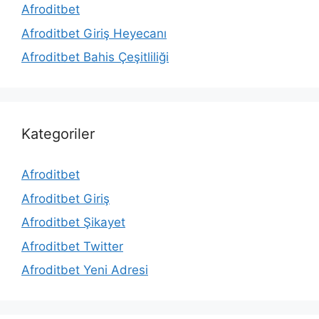
Afroditbet
Afroditbet Giriş Heyecanı
Afroditbet Bahis Çeşitliliği
Kategoriler
Afroditbet
Afroditbet Giriş
Afroditbet Şikayet
Afroditbet Twitter
Afroditbet Yeni Adresi