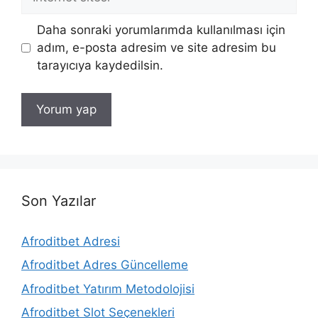
sitesi
Daha sonraki yorumlarımda kullanılması için
adım, e-posta adresim ve site adresim bu
tarayıcıya kaydedilsin.
Son Yazılar
Afroditbet Adresi
Afroditbet Adres Güncelleme
Afroditbet Yatırım Metodolojisi
Afroditbet Slot Seçenekleri