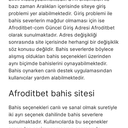
bazı zaman Aralıkları içerisinde siteye giriş
problemi yer alabilmektedir. Giriş problemi ile
bahis severlerin mağdur olmaması için ise
Afroditbet-com Güncel Giriş Adresi Afroditbet
olarak sunulmaktadır. Adres değişikliği
sonrasında site içerisinde herhangi bir değişiklik
söz konusu değildir. Bahis severlerde böylece
alışmış oldukları bahis seçenekleri üzerinden
aynı biçimde bahislerini oynayabilmektedir.
Bahis oynarken canlı destek uygulamasından
kullanıcılar yardım alabilmektedir.
Afroditbet bahis sitesi
Bahis seçenekleri canlı ve sanal olmak suretiyle
iki ayrı seçenek dahilinde bahis severlere
sunulmaktadır. Kullanıcılarda bu seçenekler