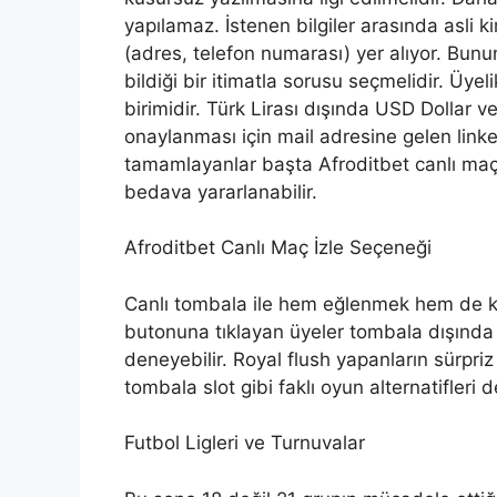
yapılamaz. İstenen bilgiler arasında asli kiml
(adres, telefon numarası) yer alıyor. Bunun
bildiği bir itimatla sorusu seçmelidir. Üy
birimidir. Türk Lirası dışında USD Dollar ve
onaylanması için mail adresine gelen linke 
tamamlayanlar başta Afroditbet canlı maç 
bedava yararlanabilir.
Afroditbet Canlı Maç İzle Seçeneği
Canlı tombala ile hem eğlenmek hem de
butonuna tıklayan üyeler tombala dışında
deneyebilir. Royal flush yapanların sürpriz
tombala slot gibi faklı oyun alternatifleri d
Futbol Ligleri ve Turnuvalar