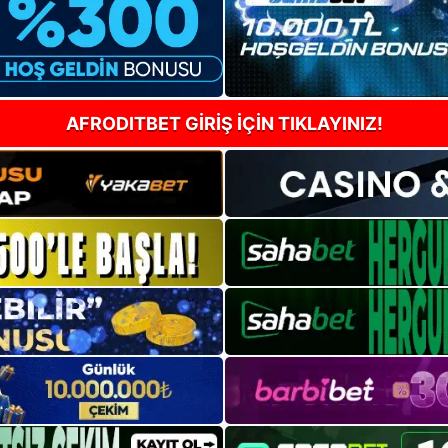
AFRODITBET GİRİŞ İÇİN TIKLAYINIZ!