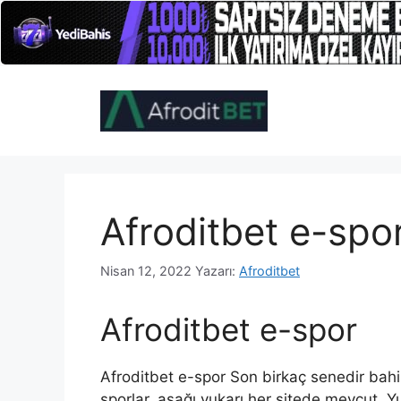
İçeriğe
atla
Afroditbet e-spo
Nisan 12, 2022
Yazarı:
Afroditbet
Afroditbet e-spor
Afroditbet e-spor Son birkaç senedir bahis 
sporlar, aşağı yukarı her sitede mevcut. Yur