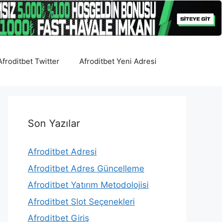
Afroditbet Twitter
Afroditbet Yeni Adresi
Son Yazılar
Afroditbet Adresi
Afroditbet Adres Güncelleme
Afroditbet Yatırım Metodolojisi
Afroditbet Slot Seçenekleri
Afroditbet Giriş