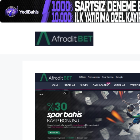
İçeriğe
atla