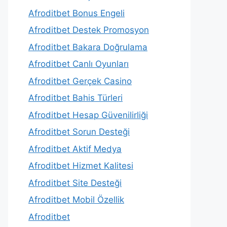
Afroditbet Bonus Engeli
Afroditbet Destek Promosyon
Afroditbet Bakara Doğrulama
Afroditbet Canlı Oyunları
Afroditbet Gerçek Casino
Afroditbet Bahis Türleri
Afroditbet Hesap Güvenilirliği
Afroditbet Sorun Desteği
Afroditbet Aktif Medya
Afroditbet Hizmet Kalitesi
Afroditbet Site Desteği
Afroditbet Mobil Özellik
Afroditbet