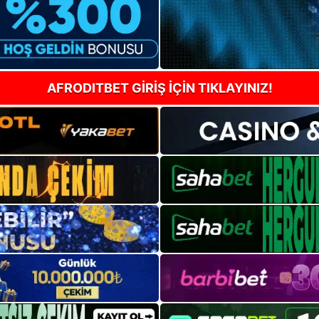
AFRODITBET GİRİŞ İÇİN TIKLAYINIZ!