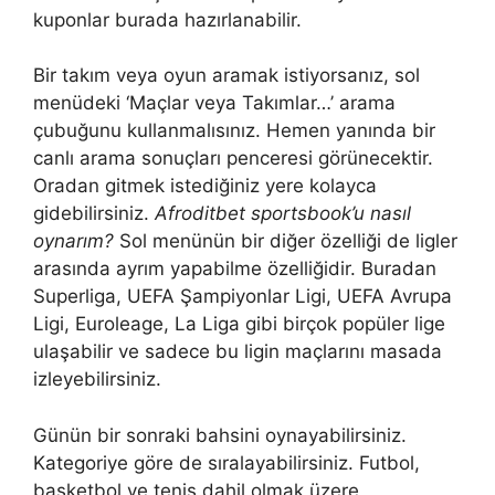
kuponlar burada hazırlanabilir.
Bir takım veya oyun aramak istiyorsanız, sol
menüdeki ‘Maçlar veya Takımlar…’ arama
çubuğunu kullanmalısınız. Hemen yanında bir
canlı arama sonuçları penceresi görünecektir.
Oradan gitmek istediğiniz yere kolayca
gidebilirsiniz.
Afroditbet sportsbook’u nasıl
oynarım?
Sol menünün bir diğer özelliği de ligler
arasında ayrım yapabilme özelliğidir. Buradan
Superliga, UEFA Şampiyonlar Ligi, UEFA Avrupa
Ligi, Euroleage, La Liga gibi birçok popüler lige
ulaşabilir ve sadece bu ligin maçlarını masada
izleyebilirsiniz.
Günün bir sonraki bahsini oynayabilirsiniz.
Kategoriye göre de sıralayabilirsiniz. Futbol, ​​​​
basketbol ve tenis dahil olmak üzere