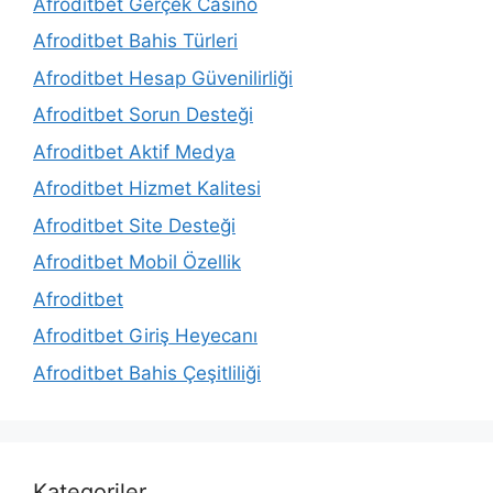
Afroditbet Gerçek Casino
Afroditbet Bahis Türleri
Afroditbet Hesap Güvenilirliği
Afroditbet Sorun Desteği
Afroditbet Aktif Medya
Afroditbet Hizmet Kalitesi
Afroditbet Site Desteği
Afroditbet Mobil Özellik
Afroditbet
Afroditbet Giriş Heyecanı
Afroditbet Bahis Çeşitliliği
Kategoriler