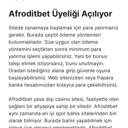
Afroditbet Üyeliği Açılıyor
Sitede oynamaya başlamak için para yatırmanız
gerekir. Burada çeşitli ödeme yöntemleri
bulunmaktadır. Size uygun olan ödeme
yöntemini seçtikten sonra minimum para
yatırma işlemi yapabilirsiniz. Yani bir bonus
talep etmek istiyorsanız, bunu unutmayın.
Oradan istediğiniz alana girip güvenle oyuna
başlayabilirsiniz. Web sitenizden veya Papara
banka hesabınızdan kolayca para çekebilirsiniz.
Afroditbet yasa dışı casino sitesi, faaliyette olan
sağlam bir altyapıya sahip bir sitedir. Afroditbet
aynı zamanda en iyi spor bahis sitelerinden biri
olarak biliniyor. Burada bahis yapabilmek için
siteye üye olmanız gerekmektedir.
Afroditbet