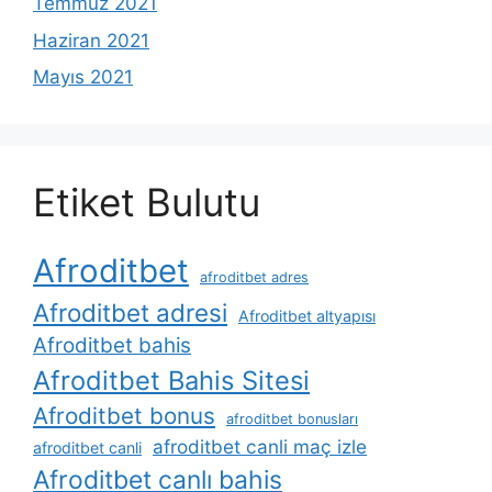
Temmuz 2021
Haziran 2021
Mayıs 2021
Etiket Bulutu
Afroditbet
afroditbet adres
Afroditbet adresi
Afroditbet altyapısı
Afroditbet bahis
Afroditbet Bahis Sitesi
Afroditbet bonus
afroditbet bonusları
afroditbet canli maç izle
afroditbet canli
Afroditbet canlı bahis