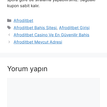
kupon sabit kalır.
Kategoriler
Afroditbet
Etiketler
Afroditbet Bahis Sitesi
,
Afroditbet Girişi
Yazı
Afroditbet Casino Ve En Güvenilir Bahis
dolaşımı
Afroditbet Mevcut Adresi
Yorum yapın
Yorum