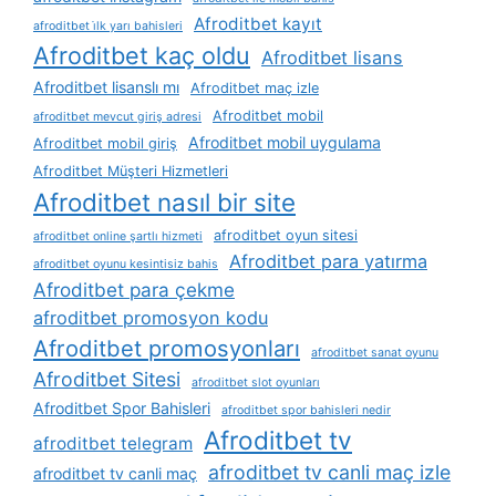
Afroditbet kayıt
afroditbet i̇lk yarı bahisleri
Afroditbet kaç oldu
Afroditbet lisans
Afroditbet lisanslı mı
Afroditbet maç izle
Afroditbet mobil
afroditbet mevcut giriş adresi
Afroditbet mobil uygulama
Afroditbet mobil giriş
Afroditbet Müşteri Hizmetleri
Afroditbet nasıl bir site
afroditbet oyun sitesi
afroditbet online şartlı hizmeti
Afroditbet para yatırma
afroditbet oyunu kesintisiz bahis
Afroditbet para çekme
afroditbet promosyon kodu
Afroditbet promosyonları
afroditbet sanat oyunu
Afroditbet Sitesi
afroditbet slot oyunları
Afroditbet Spor Bahisleri
afroditbet spor bahisleri nedir
Afroditbet tv
afroditbet telegram
afroditbet tv canli maç izle
afroditbet tv canli maç