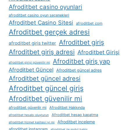
Afroditbet casino oyunlari
afroditbet casino oyun seçenekleri
Afroditbet Casino Sitesi
afroditbet com
Afroditbet gerçek adresi
Afroditbet giriş
afroditbet giris twitter
Afroditbet giriş adresi
Afroditbet Girişi
Afroditbet giriş yap
afroditbet girişi güvenilir mi
Afroditbet Güncel
Afroditbet güncel adres
Afroditbet güncel adresi
Afroditbet güncel giriş
Afroditbet güvenilir mi
afroditbet güvenlir mi
Afroditbet Hakkında
Afroditbet hesap kapatma
afroditbet hesabı oluşturun
Afroditbet inceleme
afroditbet hizmet kalitesi i̇yi mi
afroditbet instagram
afroditbet i̇le mobil bahis