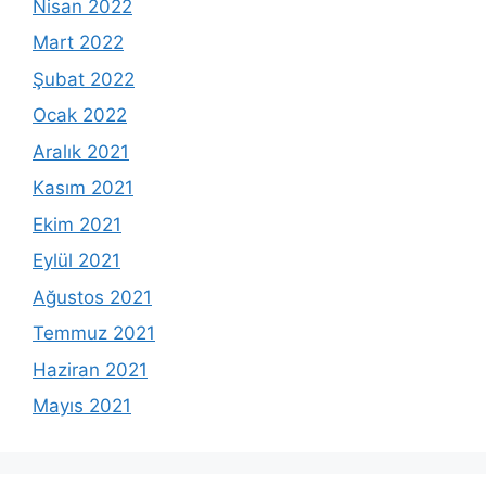
Nisan 2022
Mart 2022
Şubat 2022
Ocak 2022
Aralık 2021
Kasım 2021
Ekim 2021
Eylül 2021
Ağustos 2021
Temmuz 2021
Haziran 2021
Mayıs 2021