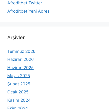
Afroditbet Twitter
Afroditbet Yeni Adresi
Arşivler
Temmuz 2026
Haziran 2026
Haziran 2025
Mayıs 2025
Şubat 2025
Ocak 2025
Kasım 2024
Ekim 2024