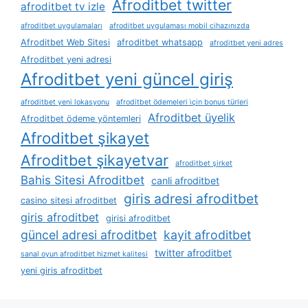
Afroditbet twitter
afroditbet tv izle
afroditbet uygulamaları
afroditbet uygulaması mobil cihazınızda
Afroditbet Web Sitesi
afroditbet whatsapp
afroditbet yeni adres
Afroditbet yeni adresi
Afroditbet yeni güncel giriş
afroditbet yeni lokasyonu
afroditbet ödemeleri i̇çin bonus türleri
Afroditbet üyelik
Afroditbet ödeme yöntemleri
Afroditbet şikayet
Afroditbet şikayetvar
afroditbet şirket
Bahis Sitesi Afroditbet
canli afroditbet
giris adresi afroditbet
casino sitesi afroditbet
giris afroditbet
girisi afroditbet
güncel adresi afroditbet
kayit afroditbet
twitter afroditbet
sanal oyun afroditbet hizmet kalitesi
yeni giris afroditbet