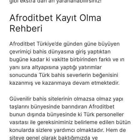
gibi ekstra dan an yararlanabilirsiniz!
Afroditbet Kayıt Olma
Rehberi
Afroditbet Türkiye’de günden güne büyüyen
çevrimiçi bahis dünyasına giriş yaptıktan
bugüne kadar ki vakitte birbirinden farklı ve ın
yanı sıra altyapısına yaptığı yatırımlar
sonucunda Türk bahis severlerin beğenisini
kazanmış ve kazanmaya devam etmektedir.
Güvenilir bahis sitelerinin olmazsa olmaz yapı
taşlarını bünyesinde barındıran Afroditbet
bunun dışında bünyesinde ki Türk personeller
vasıtası ile gereksiniminiz belirleme edilen bütün
konularda sizlere yardımcı olmaktadır. Hem de
siteye genel olarak baktığımızda ve