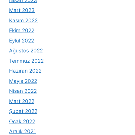
Nisan 2023
Mart 2023
Kasım 2022
Ekim 2022
Eylül 2022
Ağustos 2022
Temmuz 2022
Haziran 2022
Mayıs 2022
Nisan 2022
Mart 2022
Şubat 2022
Ocak 2022
Aralık 2021