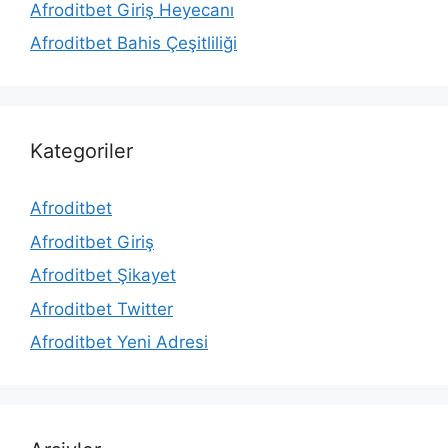
Afroditbet Giriş Heyecanı
Afroditbet Bahis Çeşitliliği
Kategoriler
Afroditbet
Afroditbet Giriş
Afroditbet Şikayet
Afroditbet Twitter
Afroditbet Yeni Adresi