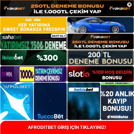
×
AFRODITBET GİRİŞ İÇİN TIKLAYINIZ!