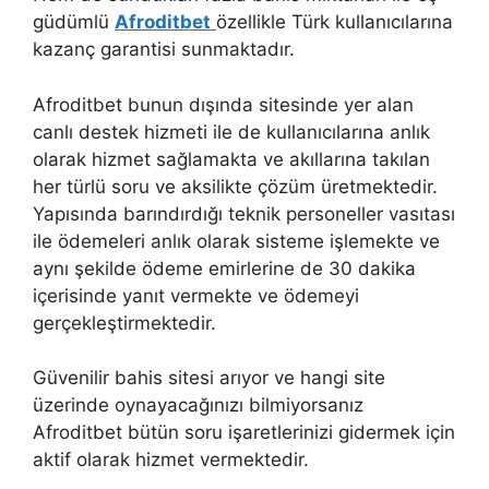
güdümlü
Afroditbet
özellikle Türk kullanıcılarına
kazanç garantisi sunmaktadır.
Afroditbet bunun dışında sitesinde yer alan
canlı destek hizmeti ile de kullanıcılarına anlık
olarak hizmet sağlamakta ve akıllarına takılan
her türlü soru ve aksilikte çözüm üretmektedir.
Yapısında barındırdığı teknik personeller vasıtası
ile ödemeleri anlık olarak sisteme işlemekte ve
aynı şekilde ödeme emirlerine de 30 dakika
içerisinde yanıt vermekte ve ödemeyi
gerçekleştirmektedir.
Güvenilir bahis sitesi arıyor ve hangi site
üzerinde oynayacağınızı bilmiyorsanız
Afroditbet bütün soru işaretlerinizi gidermek için
aktif olarak hizmet vermektedir.