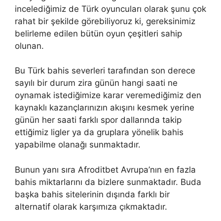
incelediğimiz de Türk oyuncuları olarak şunu çok
rahat bir şekilde görebiliyoruz ki, gereksinimiz
belirleme edilen bütün oyun çeşitleri sahip
olunan.
Bu Türk bahis severleri tarafından son derece
sayılı bir durum zira günün hangi saati ne
oynamak istediğimize karar veremediğimiz den
kaynaklı kazançlarınızın akışını kesmek yerine
günün her saati farklı spor dallarında takip
ettiğimiz ligler ya da gruplara yönelik bahis
yapabilme olanağı sunmaktadır.
Bunun yanı sıra Afroditbet Avrupa’nın en fazla
bahis miktarlarını da bizlere sunmaktadır. Buda
başka bahis sitelerinin dışında farklı bir
alternatif olarak karşımıza çıkmaktadır.