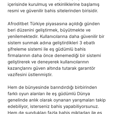
içerisinde kurulmuş ve etkinliklerine başlamış
resmi ve güvenilir bahis sitelerinden birisidir.
Afroditbet Türkiye piyasasına açıldığı günden
beri düzenini geliştirmek, büyütmekte ve
yenilemektedir. Kullanıcılarına daha güvenilir bir
sistem sunmak adına geliştirdikleri 3 ebatlı
şifreleme sistemi ile eş güdümlü bahis
firmalarının daha önce denemediği bir sistemi
geliştirerek ve deneyerek kullanıcılarının
kazançlarını güven altında tutarak garantör
vazifesini üstlenmiştir.
Hem de bünyesinde barındırdığı birbirinden
farklı oyun alanları ile eş güdümlü Dünya
genelinde anlık olarak oynanan yarışmaları takip
edebiliyor, isterseniz bahis yapabiliyorsunuz.
Hem de sundukları fazla bahis miktarları ile eş