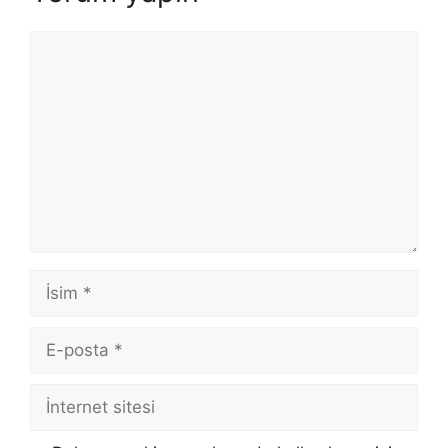
Yorum
İsim
E-
posta
İnternet
sitesi