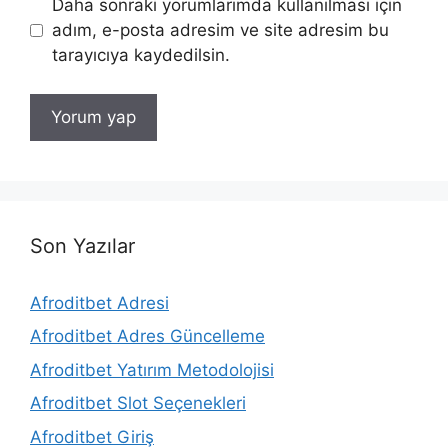
Daha sonraki yorumlarımda kullanılması için
adım, e-posta adresim ve site adresim bu
tarayıcıya kaydedilsin.
Son Yazılar
Afroditbet Adresi
Afroditbet Adres Güncelleme
Afroditbet Yatırım Metodolojisi
Afroditbet Slot Seçenekleri
Afroditbet Giriş