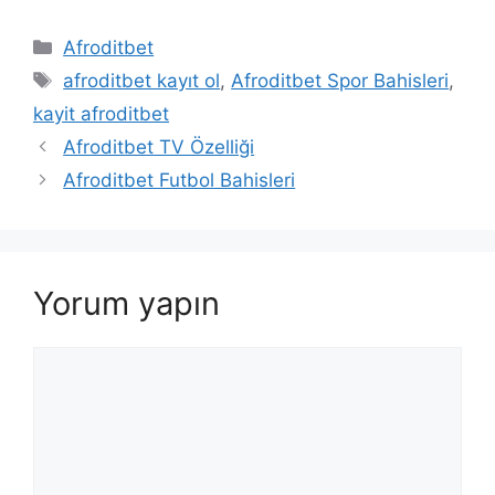
Kategoriler
Afroditbet
Etiketler
afroditbet kayıt ol
,
Afroditbet Spor Bahisleri
,
kayit afroditbet
Yazı
Afroditbet TV Özelliği
dolaşımı
Afroditbet Futbol Bahisleri
Yorum yapın
Yorum