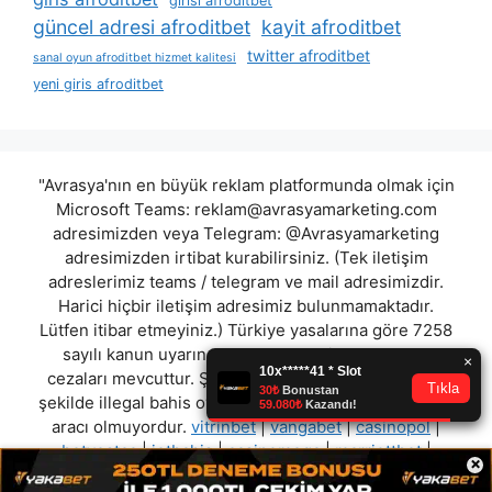
girisi afroditbet
güncel adresi afroditbet
kayit afroditbet
twitter afroditbet
sanal oyun afroditbet hizmet kalitesi
yeni giris afroditbet
"Avrasya'nın en büyük reklam platformunda olmak için
Microsoft Teams:
reklam@avrasyamarketing.com
adresimizden veya Telegram: @Avrasyamarketing
adresimizden irtibat kurabilirsiniz. (Tek iletişim
adreslerimiz teams / telegram ve mail adresimizdir.
Harici hiçbir iletişim adresimiz bulunmamaktadır.
Lütfen itibar etmeyiniz.) Türkiye yasalarına göre 7258
sayılı kanun uyarınca yasa dışı bahis oynamanın
cezaları mevcuttur. Şu an bulunduğunuz site hiç bir
şekilde illegal bahis oyunları oynatmıyor ve oynamaya
aracı olmuyordur.
vitrinbet
|
vangabet
|
casinopol
|
betvestaa
|
jetbahis
|
casinomega
|
marriottbet
|
×
betper
"