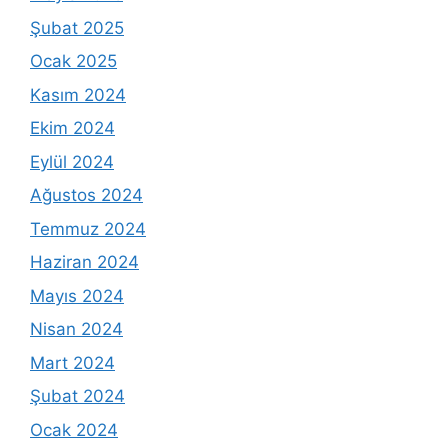
Şubat 2025
Ocak 2025
Kasım 2024
Ekim 2024
Eylül 2024
Ağustos 2024
Temmuz 2024
Haziran 2024
Mayıs 2024
Nisan 2024
Mart 2024
Şubat 2024
Ocak 2024