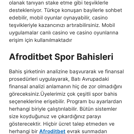
olanak tanıyan stake etme gibi teşviklerle
destekleniyor. Türkçe konuşan bayilerle sohbet
edebilir, mobil oyunlar oynayabilir, casino
teşvikleriyle kazancınızı artırabilirsiniz. Mobil
uygulamalar canlı casino ve casino oyunlarına
erişim için kullanılmaktadır
Afroditbet Spor Bahisleri
Bahis şirketinin analizine başvurarak ve finansal
prosedürleri uygulayarak, Batı Avrupadaki
finansal analizi anlamanın hiç de zor olmadığını
göreceksiniz.Üyelerimiz çok çeşitli spor bahis
seçeneklerine erişebilir. Program bu ayarlardan
herhangi biriyle çalıştırılabilir. Bütün sistemler
size koyduğunuz ve çıkardığınız parayı
gösterecektir. Hiçbir ücret talep etmeden ve
herhangi bir
Afroditbet
evrak sunmadan