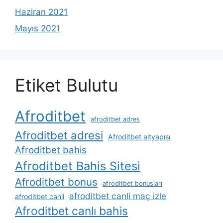
Haziran 2021
Mayıs 2021
Etiket Bulutu
Afroditbet
afroditbet adres
Afroditbet adresi
Afroditbet altyapısı
Afroditbet bahis
Afroditbet Bahis Sitesi
Afroditbet bonus
afroditbet bonusları
afroditbet canli maç izle
afroditbet canli
Afroditbet canlı bahis