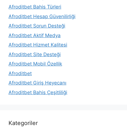
Afroditbet Bahis Türleri
Afroditbet Hesap Güvenilirliği
Afroditbet Sorun Desteği
Afroditbet Aktif Medya
Afroditbet Hizmet Kalitesi
Afroditbet Site Desteği
Afroditbet Mobil Özellik
Afroditbet
Afroditbet Giriş Heyecanı
Afroditbet Bahis Çeşitliliği
Kategoriler