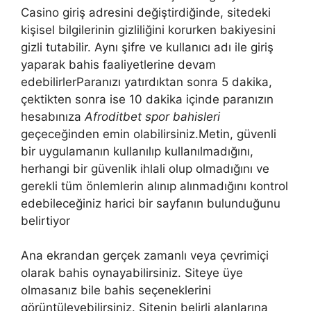
Casino giriş adresini değiştirdiğinde, sitedeki
kişisel bilgilerinin gizliliğini korurken bakiyesini
gizli tutabilir. Aynı şifre ve kullanıcı adı ile giriş
yaparak bahis faaliyetlerine devam
edebilirlerParanızı yatırdıktan sonra 5 dakika,
çektikten sonra ise 10 dakika içinde paranızın
hesabınıza
Afroditbet spor bahisleri
geçeceğinden emin olabilirsiniz.Metin, güvenli
bir uygulamanın kullanılıp kullanılmadığını,
herhangi bir güvenlik ihlali olup olmadığını ve
gerekli tüm önlemlerin alınıp alınmadığını kontrol
edebileceğiniz harici bir sayfanın bulunduğunu
belirtiyor
Ana ekrandan gerçek zamanlı veya çevrimiçi
olarak bahis oynayabilirsiniz. Siteye üye
olmasanız bile bahis seçeneklerini
görüntüleyebilirsiniz. Sitenin belirli alanlarına