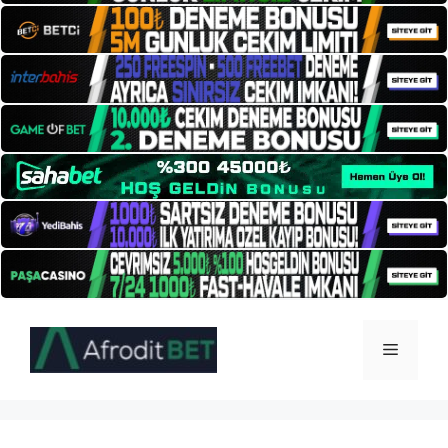
İçeriğe
atla
Menü