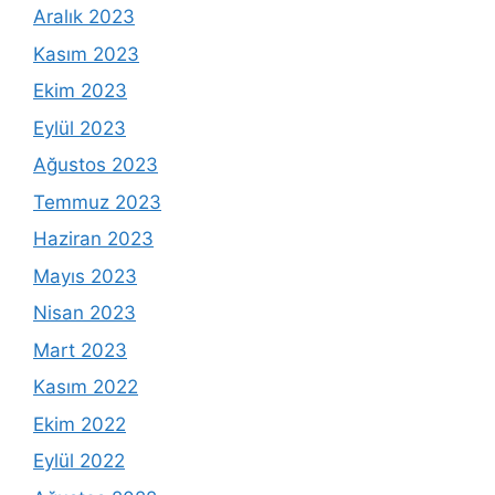
Aralık 2023
Kasım 2023
Ekim 2023
Eylül 2023
Ağustos 2023
Temmuz 2023
Haziran 2023
Mayıs 2023
Nisan 2023
Mart 2023
Kasım 2022
Ekim 2022
Eylül 2022