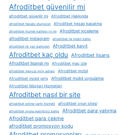
Afroditbet güvenilir mi
afroditbet güvenlir mi
Afroditbet Hakkında
Afroditbet hesap kapatma
afroditbet hesabı oluşturun
Afroditbet inceleme
afroditbet hizmet kalitesi i̇yi mi
afroditbet instagram
afroditbet i̇le mobil bahis
Afroditbet kayıt
afroditbet i̇lk yarı bahisleri
Afroditbet kaç oldu
Afroditbet lisans
Afroditbet lisanslı mı
Afroditbet maç izle
Afroditbet mobil
afroditbet mevcut giriş adresi
Afroditbet mobil uygulama
Afroditbet mobil giriş
Afroditbet Müşteri Hizmetleri
Afroditbet nasıl bir site
afroditbet oyun sitesi
afroditbet online şartlı hizmeti
Afroditbet para yatırma
afroditbet oyunu kesintisiz bahis
Afroditbet para çekme
afroditbet promosyon kodu
Afroditbet promosyonları