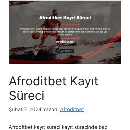
Afroditbet Kayıt
Süreci
Şubat 7, 2024
Yazarı:
Afroditbet
Afroditbet kayıt süreci kayıt sürecinde bazı