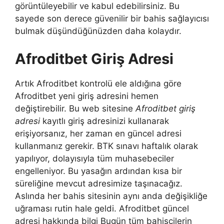
görüntüleyebilir ve kabul edebilirsiniz. Bu
sayede son derece güvenilir bir bahis sağlayıcısı
bulmak düşündüğünüzden daha kolaydır.
Afroditbet Giriş Adresi
Artık Afroditbet kontrolü ele aldığına göre
Afroditbet yeni giriş adresini hemen
değiştirebilir. Bu web sitesine
Afroditbet giriş
adresi
kayıtlı giriş adresinizi kullanarak
erişiyorsanız, her zaman en güncel adresi
kullanmanız gerekir. BTK sınavı haftalık olarak
yapılıyor, dolayısıyla tüm muhasebeciler
engelleniyor. Bu yasağın ardından kısa bir
süreliğine mevcut adresimize taşınacağız.
Aslında her bahis sitesinin aynı anda değişikliğe
uğraması rutin hale geldi. Afroditbet güncel
adresi hakkında bilgi Bugün tüm bahisçilerin