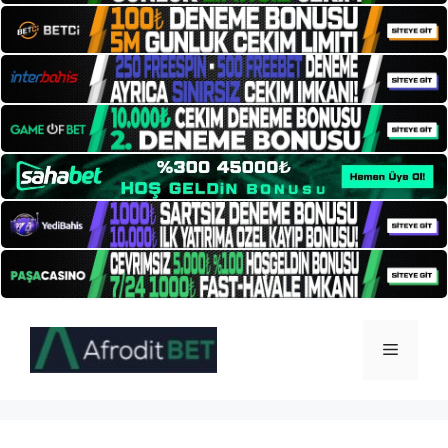
İçeriğe
atla
Menü