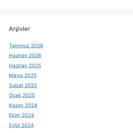
Arşivler
Temmuz 2026
Haziran 2026
Haziran 2025
Mayıs 2025
Şubat 2025
Ocak 2025
Kasım 2024
Ekim 2024
Eylül 2024