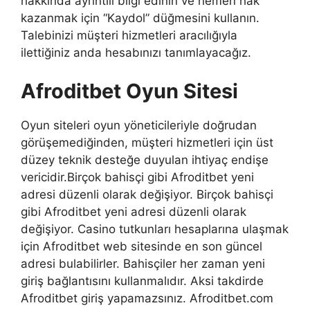
hakkında ayrıntılı bilgi edinin ve hemen hak
kazanmak için “Kaydol” düğmesini kullanın.
Talebinizi müşteri hizmetleri aracılığıyla
ilettiğiniz anda hesabınızı tanımlayacağız.
Afroditbet Oyun Sitesi
Oyun siteleri oyun yöneticileriyle doğrudan
görüşemediğinden, müşteri hizmetleri için üst
düzey teknik desteğe duyulan ihtiyaç endişe
vericidir.Birçok bahisçi gibi Afroditbet yeni
adresi düzenli olarak değişiyor. Birçok bahisçi
gibi Afroditbet yeni adresi düzenli olarak
değişiyor. Casino tutkunları hesaplarına ulaşmak
için Afroditbet web sitesinde en son güncel
adresi bulabilirler. Bahisçiler her zaman yeni
giriş bağlantısını kullanmalıdır. Aksi takdirde
Afroditbet giriş yapamazsınız. Afroditbet.com