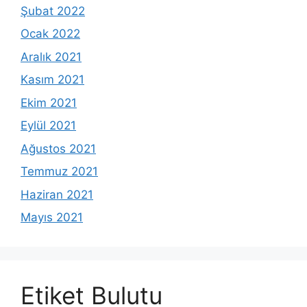
Şubat 2022
Ocak 2022
Aralık 2021
Kasım 2021
Ekim 2021
Eylül 2021
Ağustos 2021
Temmuz 2021
Haziran 2021
Mayıs 2021
Etiket Bulutu