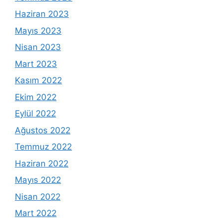
Haziran 2023
Mayıs 2023
Nisan 2023
Mart 2023
Kasım 2022
Ekim 2022
Eylül 2022
Ağustos 2022
Temmuz 2022
Haziran 2022
Mayıs 2022
Nisan 2022
Mart 2022