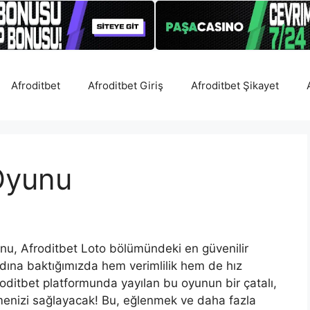
Afroditbet
Afroditbet Giriş
Afroditbet Şikayet
Oyunu
nu, Afroditbet Loto bölümündeki en güvenilir
ardına baktığımızda hem verimlilik hem de hız
Afroditbet platformunda yayılan bu oyunun bir çatalı,
emenizi sağlayacak! Bu, eğlenmek ve daha fazla