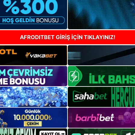
AFRODITBET GİRİŞ İÇİN TIKLAYINIZ!