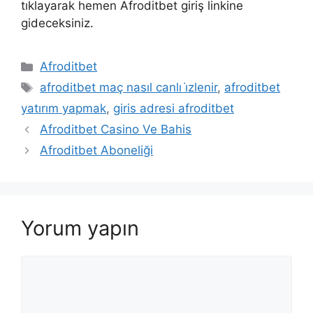
tıklayarak hemen Afroditbet giriş linkine
gideceksiniz.
Kategoriler
Afroditbet
Etiketler
afroditbet maç nasıl canlı i̇zlenir
,
afroditbet
yatırım yapmak
,
giris adresi afroditbet
Yazı
Afroditbet Casino Ve Bahis
dolaşımı
Afroditbet Aboneliği
Yorum yapın
Yorum