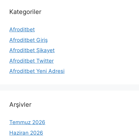
Kategoriler
Afroditbet
Afroditbet Giriş
Afroditbet Şikayet
Afroditbet Twitter
Afroditbet Yeni Adresi
Arşivler
Temmuz 2026
Haziran 2026