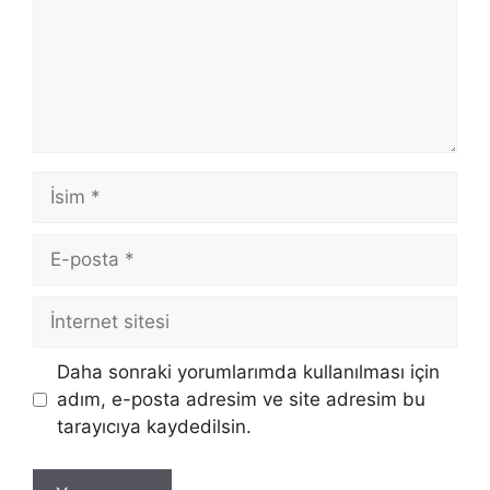
İsim
E-
posta
İnternet
sitesi
Daha sonraki yorumlarımda kullanılması için
adım, e-posta adresim ve site adresim bu
tarayıcıya kaydedilsin.