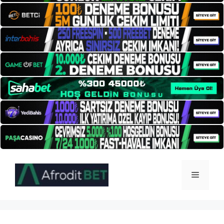
İçeriğe
atla
Menü