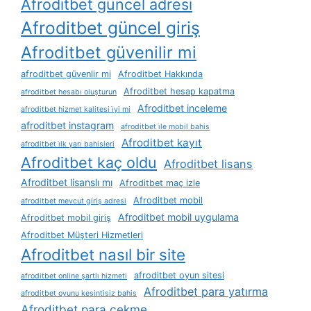
Afroditbet güncel adresi
Afroditbet güncel giriş
Afroditbet güvenilir mi
afroditbet güvenlir mi
Afroditbet Hakkında
Afroditbet hesap kapatma
afroditbet hesabı oluşturun
Afroditbet inceleme
afroditbet hizmet kalitesi i̇yi mi
afroditbet instagram
afroditbet i̇le mobil bahis
Afroditbet kayıt
afroditbet i̇lk yarı bahisleri
Afroditbet kaç oldu
Afroditbet lisans
Afroditbet lisanslı mı
Afroditbet maç izle
Afroditbet mobil
afroditbet mevcut giriş adresi
Afroditbet mobil uygulama
Afroditbet mobil giriş
Afroditbet Müşteri Hizmetleri
Afroditbet nasıl bir site
afroditbet oyun sitesi
afroditbet online şartlı hizmeti
Afroditbet para yatırma
afroditbet oyunu kesintisiz bahis
Afroditbet para çekme