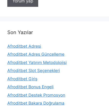
Son Yazılar
Afroditbet Adresi
Afroditbet Adres Güncelleme
Afroditbet Yatırım Metodolojisi
Afroditbet Slot Seçenekleri
Afroditbet Giriş
Afroditbet Bonus Engeli
Afroditbet Destek Promosyon
Afroditbet Bakara Doğrulama