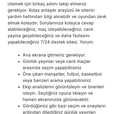
izlemek için birkaç adımı takip etmeniz
gerekiyor. Kolay anlaşılır arayüzü ile sitenin
yardım hattından bilgi alınabilir ve oyundan zevk
almak kolaydır. Sorularınıza kolayca cevap
alabileceğiniz, maç izleyebileceğiniz, canlı
yayına geçebileceğiniz ve daha fazlasını
yapabileceğiniz 7/24 destek sitesi. Yorum:
Ana ekrana gitmeniz gerekiyor.
Günlük yayınlar veya canlı maçlar
arasında seçim yapabilirsiniz
Öne çıkan manşetler, futbol, ​​basketbol
veya benzeri arama yapabilirsiniz
Ekip analizlerini görüntüleyin ve önerileri
izleyin. Seçtiğiniz oyuna tıklayın ve
hemen ekranınızda görünecektir.
Gördüğünüz gibi bazı seçim ve onayların
ardından dilediğiniz günlük yayınları