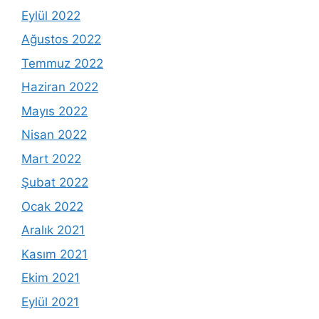
Eylül 2022
Ağustos 2022
Temmuz 2022
Haziran 2022
Mayıs 2022
Nisan 2022
Mart 2022
Şubat 2022
Ocak 2022
Aralık 2021
Kasım 2021
Ekim 2021
Eylül 2021