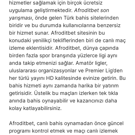
hizmetler sağlamak için birçok ücretsiz
uygulama geliştirmektedir.
Afroditbet son
yarışması
, önde gelen Türk bahis sitelerinden
biridir ve bu durumda kullanıcılarına benzersiz
bir hizmet sunar. Afroditbet sitesinin bu
konudaki yenilikçi tekliflerinden biri de canlı maç
izleme eklentisidir. Afroditbet, dünya çapında
birden fazla spor branşında yüzlerce ligi aynı
anda takip etmenizi sağlar. Amatör ligler,
uluslararası organizasyonlar ve Premier Lig’den
her türlü yayını HD kalitesinde evinize getirin. Bu
bahis hizmeti aynı zamanda harika bir yatırım
getirisidir. Üstelik bu maçları izlerken tek tıkla
anında bahis oynayabilir ve kazancınızı daha
kolay katlayabilirsiniz.
Afroditbet, canlı bahis oynamadan önce güncel
programı kontrol etmek ve maçı canlı izlemek