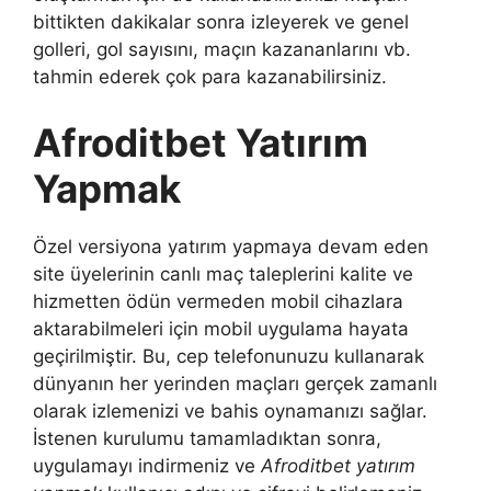
bittikten dakikalar sonra izleyerek ve genel
golleri, gol sayısını, maçın kazananlarını vb.
tahmin ederek çok para kazanabilirsiniz.
Afroditbet Yatırım
Yapmak
Özel versiyona yatırım yapmaya devam eden
site üyelerinin canlı maç taleplerini kalite ve
hizmetten ödün vermeden mobil cihazlara
aktarabilmeleri için mobil uygulama hayata
geçirilmiştir. Bu, cep telefonunuzu kullanarak
dünyanın her yerinden maçları gerçek zamanlı
olarak izlemenizi ve bahis oynamanızı sağlar.
İstenen kurulumu tamamladıktan sonra,
uygulamayı indirmeniz ve
Afroditbet yatırım