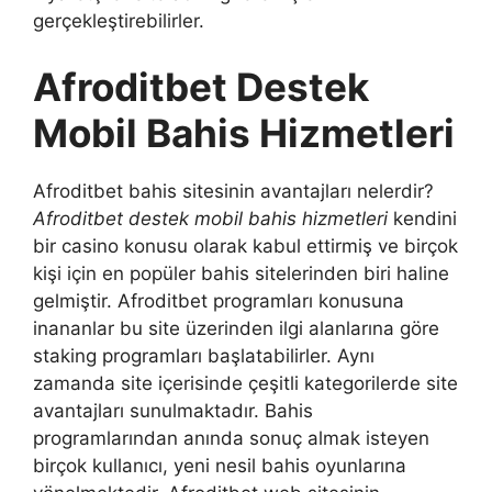
gerçekleştirebilirler.
Afroditbet Destek
Mobil Bahis Hizmetleri
Afroditbet bahis sitesinin avantajları nelerdir?
Afroditbet destek mobil bahis hizmetleri
kendini
bir casino konusu olarak kabul ettirmiş ve birçok
kişi için en popüler bahis sitelerinden biri haline
gelmiştir. Afroditbet programları konusuna
inananlar bu site üzerinden ilgi alanlarına göre
staking programları başlatabilirler. Aynı
zamanda site içerisinde çeşitli kategorilerde site
avantajları sunulmaktadır. Bahis
programlarından anında sonuç almak isteyen
birçok kullanıcı, yeni nesil bahis oyunlarına