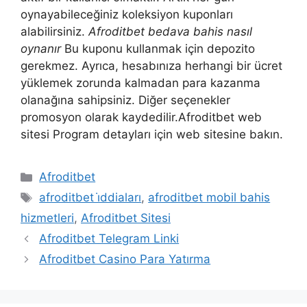
oynayabileceğiniz koleksiyon kuponları
alabilirsiniz.
Afroditbet bedava bahis nasıl
oynanır
Bu kuponu kullanmak için depozito
gerekmez. Ayrıca, hesabınıza herhangi bir ücret
yüklemek zorunda kalmadan para kazanma
olanağına sahipsiniz. Diğer seçenekler
promosyon olarak kaydedilir.Afroditbet web
sitesi Program detayları için web sitesine bakın.
Kategoriler
Afroditbet
Etiketler
afroditbet i̇ddiaları
,
afroditbet mobil bahis
hizmetleri
,
Afroditbet Sitesi
Yazı
Afroditbet Telegram Linki
dolaşımı
Afroditbet Casino Para Yatırma