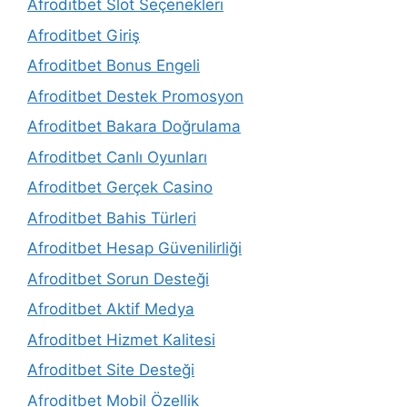
Afroditbet Slot Seçenekleri
Afroditbet Giriş
Afroditbet Bonus Engeli
Afroditbet Destek Promosyon
Afroditbet Bakara Doğrulama
Afroditbet Canlı Oyunları
Afroditbet Gerçek Casino
Afroditbet Bahis Türleri
Afroditbet Hesap Güvenilirliği
Afroditbet Sorun Desteği
Afroditbet Aktif Medya
Afroditbet Hizmet Kalitesi
Afroditbet Site Desteği
Afroditbet Mobil Özellik