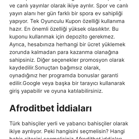
ve canlı yayınlar olarak ikiye ayrılır. Spor ve canlı
yayın alanı her gün farklı bir spora ev sahipliği
yapıyor. Tek Oyunculu Kupon özelliği kullanıma
hazır. En önemli özelliği yüksek olasılıktır. Bu
kuponu kullanmak için depozito gerekmez.
Ayrıca, hesabınıza herhangi bir ücret yüklemek
zorunda kalmadan para kazanma olanağına
sahipsiniz. Diğer seçenekler promosyon olarak
kaydedilir.Sonuçtan bağımsız olarak,
oynadığınız her programda bonuslar garanti
edilir.Google veya başka bir tarayıcı kullanarak
giriş yapabilir ve oyuna katılabilirsiniz.
Afroditbet İddiaları
Türk bahisçiler yerli ve yabancı bahisçiler olarak
ikiye ayrılıyor. Peki hangisini seçmelisin? Hangi
bahis sitesini seçmelisiniz
Afroditbet i̇ddiaları
,