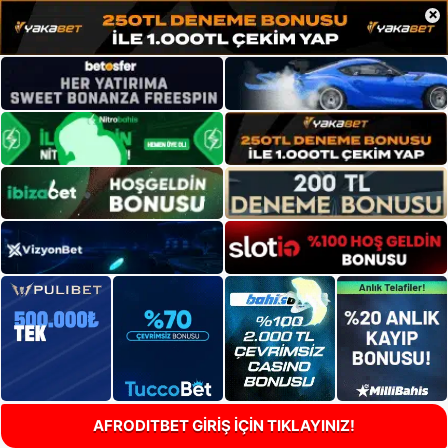
×
AFRODITBET GİRİŞ İÇİN TIKLAYINIZ!