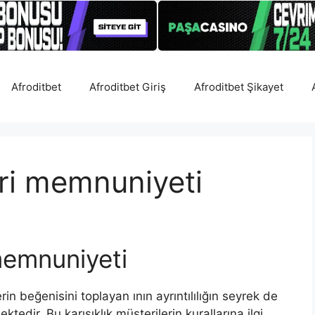
Afroditbet
Afroditbet Giriş
Afroditbet Şikayet
ri memnuniyeti
memnuniyeti
n beğenisini toplayan ının ayrıntılılığın seyrek de
ktedir. Bu karışıklık müşterilerin kurallarına ilgi