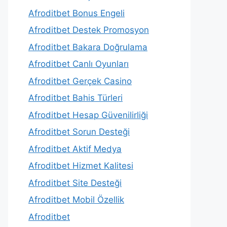
Afroditbet Bonus Engeli
Afroditbet Destek Promosyon
Afroditbet Bakara Doğrulama
Afroditbet Canlı Oyunları
Afroditbet Gerçek Casino
Afroditbet Bahis Türleri
Afroditbet Hesap Güvenilirliği
Afroditbet Sorun Desteği
Afroditbet Aktif Medya
Afroditbet Hizmet Kalitesi
Afroditbet Site Desteği
Afroditbet Mobil Özellik
Afroditbet