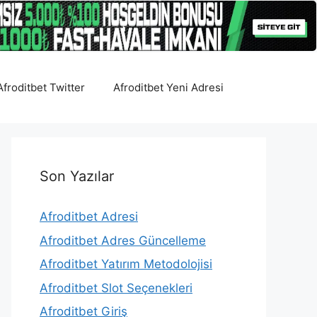
Afroditbet Twitter
Afroditbet Yeni Adresi
Son Yazılar
Afroditbet Adresi
Afroditbet Adres Güncelleme
Afroditbet Yatırım Metodolojisi
Afroditbet Slot Seçenekleri
Afroditbet Giriş