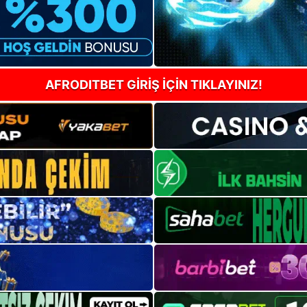
AFRODITBET GİRİŞ İÇİN TIKLAYINIZ!