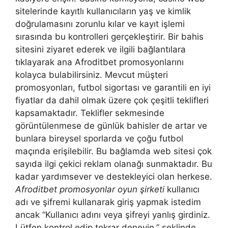
sitelerinde kayıtlı kullanıcıların yaş ve kimlik
doğrulamasını zorunlu kılar ve kayıt işlemi
sırasında bu kontrolleri gerçekleştirir. Bir bahis
sitesini ziyaret ederek ve ilgili bağlantılara
tıklayarak ana Afroditbet promosyonlarını
kolayca bulabilirsiniz. Mevcut müşteri
promosyonları, futbol sigortası ve garantili en iyi
fiyatlar da dahil olmak üzere çok çeşitli teklifleri
kapsamaktadır. Teklifler sekmesinde
görüntülenmese de günlük bahisler de artar ve
bunlara bireysel sporlarda ve çoğu futbol
maçında erişilebilir. Bu bağlamda web sitesi çok
sayıda ilgi çekici reklam olanağı sunmaktadır. Bu
kadar yardımsever ve destekleyici olan herkese.
Afroditbet promosyonlar oyun şirketi
kullanıcı
adı ve şifremi kullanarak giriş yapmak istedim
ancak “Kullanıcı adını veya şifreyi yanlış girdiniz.
Lütfen kontrol edip tekrar deneyin.” şeklinde