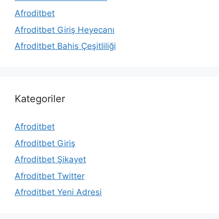
Afroditbet
Afroditbet Giriş Heyecanı
Afroditbet Bahis Çeşitliliği
Kategoriler
Afroditbet
Afroditbet Giriş
Afroditbet Şikayet
Afroditbet Twitter
Afroditbet Yeni Adresi