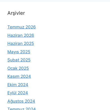
Arşivler
Temmuz 2026
Haziran 2026
Haziran 2025
Mayıs 2025
Şubat 2025
Ocak 2025
Kasım 2024
Ekim 2024
Eylül 2024
Ağustos 2024
Temmuz 2024