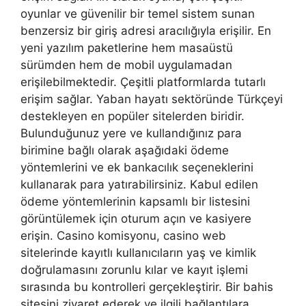
oyunlar ve güvenilir bir temel sistem sunan
benzersiz bir giriş adresi aracılığıyla erişilir. En
yeni yazılım paketlerine hem masaüstü
sürümden hem de mobil uygulamadan
erişilebilmektedir. Çeşitli platformlarda tutarlı
erişim sağlar. Yaban hayatı sektöründe Türkçeyi
destekleyen en popüler sitelerden biridir.
Bulunduğunuz yere ve kullandığınız para
birimine bağlı olarak aşağıdaki ödeme
yöntemlerini ve ek bankacılık seçeneklerini
kullanarak para yatırabilirsiniz. Kabul edilen
ödeme yöntemlerinin kapsamlı bir listesini
görüntülemek için oturum açın ve kasiyere
erişin. Casino komisyonu, casino web
sitelerinde kayıtlı kullanıcıların yaş ve kimlik
doğrulamasını zorunlu kılar ve kayıt işlemi
sırasında bu kontrolleri gerçekleştirir. Bir bahis
sitesini ziyaret ederek ve ilgili bağlantılara