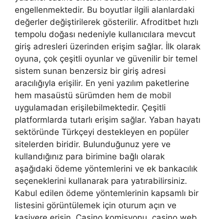
engellenmektedir. Bu boyutlar ilgili alanlardaki
değerler değiştirilerek gösterilir. Afroditbet hızlı
tempolu doğası nedeniyle kullanıcılara mevcut
giriş adresleri üzerinden erişim sağlar. İlk olarak
oyuna, çok çeşitli oyunlar ve güvenilir bir temel
sistem sunan benzersiz bir giriş adresi
aracılığıyla erişilir. En yeni yazılım paketlerine
hem masaüstü sürümden hem de mobil
uygulamadan erişilebilmektedir. Çeşitli
platformlarda tutarlı erişim sağlar. Yaban hayatı
sektöründe Türkçeyi destekleyen en popüler
sitelerden biridir. Bulunduğunuz yere ve
kullandığınız para birimine bağlı olarak
aşağıdaki ödeme yöntemlerini ve ek bankacılık
seçeneklerini kullanarak para yatırabilirsiniz.
Kabul edilen ödeme yöntemlerinin kapsamlı bir
listesini görüntülemek için oturum açın ve
kasiyere erişin. Casino komisyonu, casino web