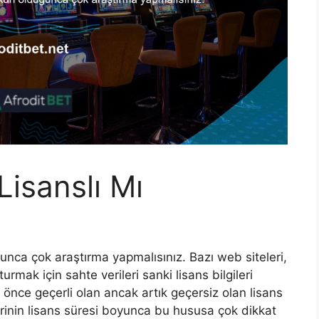
Lisanslı Mı
unca çok araştırma yapmalısınız. Bazı web siteleri,
turmak için sahte verileri sanki lisans bilgileri
 önce geçerli olan ancak artık geçersiz olan lisans
plerinin lisans süresi boyunca bu hususa çok dikkat