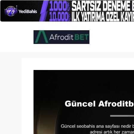
İçeriğe
atla