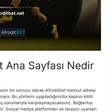
t Ana Sayfası Nedir
ının bir sonucu olarak Afroditbet mevcut adresi
iyor. Bu yöntemi uyguladığınızda kapının kilitli
ş sorunlarıyla karşılaşmayacaksınız. Bağlantıyı
r. Sosyal medya platformları ve tarayıcı uyarıları.