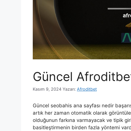
Güncel Afroditbe
Kasım 9, 2024
Yazarı:
Afroditbet
Güncel seobahis ana sayfası nedir başarıs
artık her zaman otomatik olarak görüntülen
olduğunun farkına varmayacak ve tipik giri
basitleştirmenin birden fazla yöntemi vardı