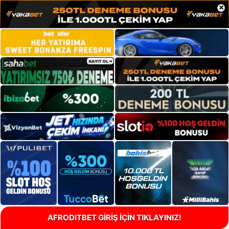
×
AFRODITBET GİRİŞ İÇİN TIKLAYINIZ!