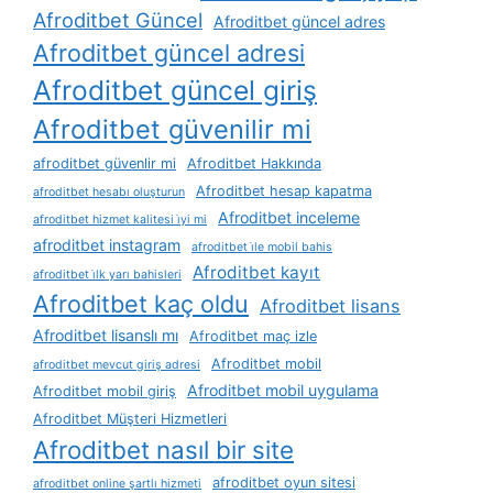
Afroditbet Güncel
Afroditbet güncel adres
Afroditbet güncel adresi
Afroditbet güncel giriş
Afroditbet güvenilir mi
afroditbet güvenlir mi
Afroditbet Hakkında
Afroditbet hesap kapatma
afroditbet hesabı oluşturun
Afroditbet inceleme
afroditbet hizmet kalitesi i̇yi mi
afroditbet instagram
afroditbet i̇le mobil bahis
Afroditbet kayıt
afroditbet i̇lk yarı bahisleri
Afroditbet kaç oldu
Afroditbet lisans
Afroditbet lisanslı mı
Afroditbet maç izle
Afroditbet mobil
afroditbet mevcut giriş adresi
Afroditbet mobil uygulama
Afroditbet mobil giriş
Afroditbet Müşteri Hizmetleri
Afroditbet nasıl bir site
afroditbet oyun sitesi
afroditbet online şartlı hizmeti