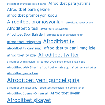
Afroditbet para yatırma
afroditbet oyunu kesintisiz bahis
Afroditbet para çekme
afroditbet promosyon kodu
Afroditbet promosyonları
afroditbet sanat oyunu
Afroditbet Sitesi
afroditbet slot oyunları
Afroditbet Spor Bahisleri
afroditbet spor bahisleri nedir
Afroditbet tv
afroditbet telegram
afroditbet tv canli maç izle
afroditbet tv canli maç
Afroditbet twitter
afroditbet tv izle
afroditbet uygulamaları
afroditbet uygulaması mobil cihazınızda
Afroditbet Web Sitesi
afroditbet whatsapp
afroditbet yeni adres
Afroditbet yeni adresi
Afroditbet yeni güncel giriş
afroditbet yeni lokasyonu
afroditbet ödemeleri i̇çin bonus türleri
Afroditbet üyelik
Afroditbet ödeme yöntemleri
Afroditbet şikayet