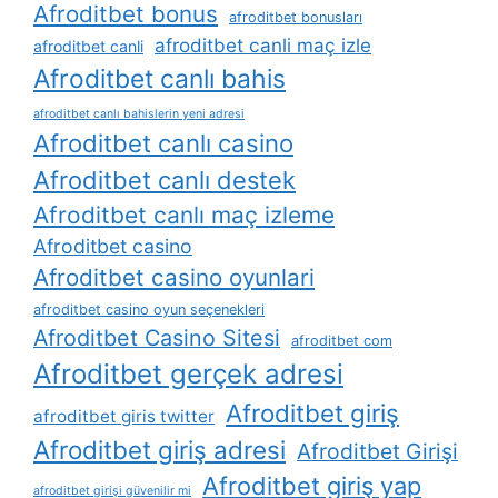
Afroditbet bonus
afroditbet bonusları
afroditbet canli maç izle
afroditbet canli
Afroditbet canlı bahis
afroditbet canlı bahislerin yeni adresi
Afroditbet canlı casino
Afroditbet canlı destek
Afroditbet canlı maç izleme
Afroditbet casino
Afroditbet casino oyunlari
afroditbet casino oyun seçenekleri
Afroditbet Casino Sitesi
afroditbet com
Afroditbet gerçek adresi
Afroditbet giriş
afroditbet giris twitter
Afroditbet giriş adresi
Afroditbet Girişi
Afroditbet giriş yap
afroditbet girişi güvenilir mi