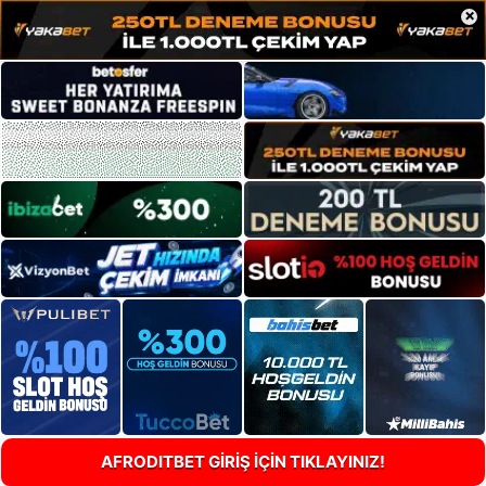
×
AFRODITBET GİRİŞ İÇİN TIKLAYINIZ!