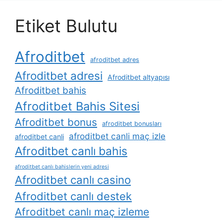
Etiket Bulutu
Afroditbet
afroditbet adres
Afroditbet adresi
Afroditbet altyapısı
Afroditbet bahis
Afroditbet Bahis Sitesi
Afroditbet bonus
afroditbet bonusları
afroditbet canli maç izle
afroditbet canli
Afroditbet canlı bahis
afroditbet canlı bahislerin yeni adresi
Afroditbet canlı casino
Afroditbet canlı destek
Afroditbet canlı maç izleme