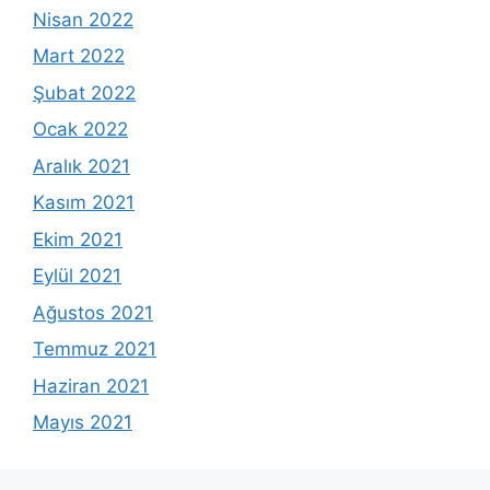
Nisan 2022
Mart 2022
Şubat 2022
Ocak 2022
Aralık 2021
Kasım 2021
Ekim 2021
Eylül 2021
Ağustos 2021
Temmuz 2021
Haziran 2021
Mayıs 2021