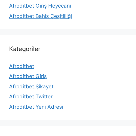
Afroditbet Giriş Heyecanı
Afroditbet Bahis Çeşitliliği
Kategoriler
Afroditbet
Afroditbet Giriş
Afroditbet Şikayet
Afroditbet Twitter
Afroditbet Yeni Adresi