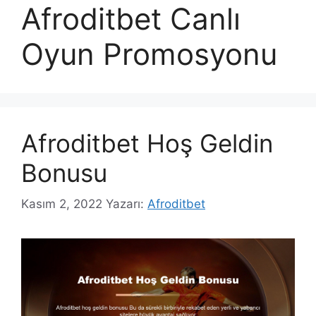
Afroditbet Canlı
Oyun Promosyonu
Afroditbet Hoş Geldin
Bonusu
Kasım 2, 2022
Yazarı:
Afroditbet