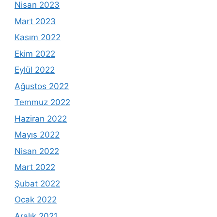
Nisan 2023
Mart 2023
Kasım 2022
Ekim 2022
Eylül 2022
Ağustos 2022
Temmuz 2022
Haziran 2022
Mayıs 2022
Nisan 2022
Mart 2022
Şubat 2022
Ocak 2022
Aralık 2021