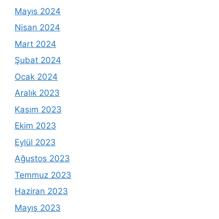
Mayıs 2024
Nisan 2024
Mart 2024
Şubat 2024
Ocak 2024
Aralık 2023
Kasım 2023
Ekim 2023
Eylül 2023
Ağustos 2023
Temmuz 2023
Haziran 2023
Mayıs 2023