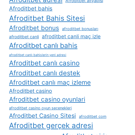
Afroditbet altyapısı
Afroditbet bahis
Afroditbet Bahis Sitesi
Afroditbet bonus
afroditbet bonusları
afroditbet canli maç izle
afroditbet canli
Afroditbet canlı bahis
afroditbet canlı bahislerin yeni adresi
Afroditbet canlı casino
Afroditbet canlı destek
Afroditbet canlı maç izleme
Afroditbet casino
Afroditbet casino oyunlari
afroditbet casino oyun seçenekleri
Afroditbet Casino Sitesi
afroditbet com
Afroditbet gerçek adresi