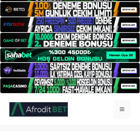
İçeriğe
atla
Menü