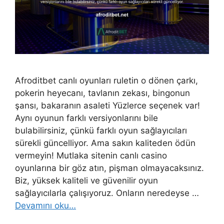
Afroditbet canlı oyunları ruletin o dönen çarkı,
pokerin heyecanı, tavlanın zekası, bingonun
şansı, bakaranın asaleti Yüzlerce seçenek var!
Aynı oyunun farklı versiyonlarını bile
bulabilirsiniz, çünkü farklı oyun sağlayıcıları
sürekli güncelliyor. Ama sakın kaliteden ödün
vermeyin! Mutlaka sitenin canlı casino
oyunlarına bir göz atın, pişman olmayacaksınız.
Biz, yüksek kaliteli ve güvenilir oyun
sağlayıcılarla çalışıyoruz. Onların neredeyse …
Devamını oku…