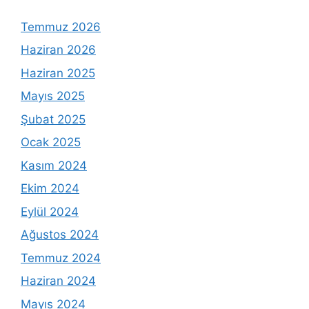
Temmuz 2026
Haziran 2026
Haziran 2025
Mayıs 2025
Şubat 2025
Ocak 2025
Kasım 2024
Ekim 2024
Eylül 2024
Ağustos 2024
Temmuz 2024
Haziran 2024
Mayıs 2024