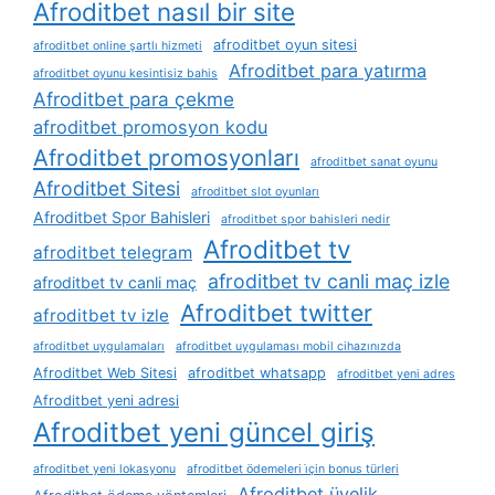
Afroditbet nasıl bir site
afroditbet oyun sitesi
afroditbet online şartlı hizmeti
Afroditbet para yatırma
afroditbet oyunu kesintisiz bahis
Afroditbet para çekme
afroditbet promosyon kodu
Afroditbet promosyonları
afroditbet sanat oyunu
Afroditbet Sitesi
afroditbet slot oyunları
Afroditbet Spor Bahisleri
afroditbet spor bahisleri nedir
Afroditbet tv
afroditbet telegram
afroditbet tv canli maç izle
afroditbet tv canli maç
Afroditbet twitter
afroditbet tv izle
afroditbet uygulamaları
afroditbet uygulaması mobil cihazınızda
Afroditbet Web Sitesi
afroditbet whatsapp
afroditbet yeni adres
Afroditbet yeni adresi
Afroditbet yeni güncel giriş
afroditbet yeni lokasyonu
afroditbet ödemeleri i̇çin bonus türleri
Afroditbet üyelik