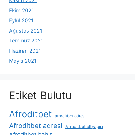
Kasım 2021
Ekim 2021
Eylül 2021
Ağustos 2021
Temmuz 2021
Haziran 2021
Mayıs 2021
Etiket Bulutu
Afroditbet
afroditbet adres
Afroditbet adresi
Afroditbet altyapısı
Afroditbet bahis