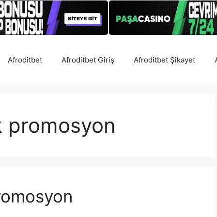
Afroditbet
Afroditbet Giriş
Afroditbet Şikayet
ek promosyon
Promosyon