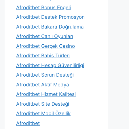
Afroditbet Bonus Engeli
Afroditbet Destek Promosyon
Afroditbet Bakara Doğrulama
Afroditbet Canlı Oyunları
Afroditbet Gerçek Casino
Afroditbet Bahis Türleri
Afroditbet Hesap Güvenilirliği
Afroditbet Sorun Desteği
Afroditbet Aktif Medya
Afroditbet Hizmet Kalitesi
Afroditbet Site Desteği
Afroditbet Mobil Özellik
Afroditbet