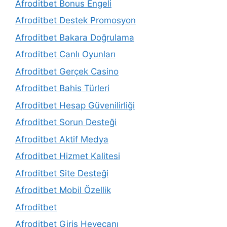
Afroditbet Bonus Engeli
Afroditbet Destek Promosyon
Afroditbet Bakara Doğrulama
Afroditbet Canlı Oyunları
Afroditbet Gerçek Casino
Afroditbet Bahis Türleri
Afroditbet Hesap Güvenilirliği
Afroditbet Sorun Desteği
Afroditbet Aktif Medya
Afroditbet Hizmet Kalitesi
Afroditbet Site Desteği
Afroditbet Mobil Özellik
Afroditbet
Afroditbet Giriş Heyecanı