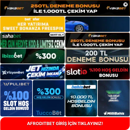
×
AFRODITBET GİRİŞ İÇİN TIKLAYINIZ!