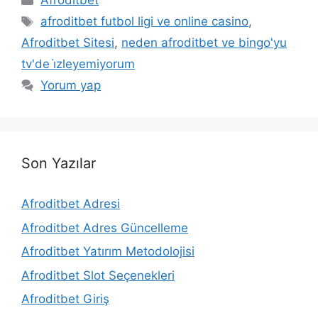
Afroditbet
Etiketler
afroditbet futbol ligi ve online casino
,
Afroditbet Sitesi
,
neden afroditbet ve bingo'yu
tv'de i̇zleyemiyorum
Yorum yap
Son Yazılar
Afroditbet Adresi
Afroditbet Adres Güncelleme
Afroditbet Yatırım Metodolojisi
Afroditbet Slot Seçenekleri
Afroditbet Giriş