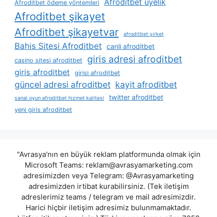
Afroditbet üyelik
Afroditbet ödeme yöntemleri
Afroditbet şikayet
Afroditbet şikayetvar
afroditbet şirket
Bahis Sitesi Afroditbet
canli afroditbet
giris adresi afroditbet
casino sitesi afroditbet
giris afroditbet
girisi afroditbet
güncel adresi afroditbet
kayit afroditbet
twitter afroditbet
sanal oyun afroditbet hizmet kalitesi
yeni giris afroditbet
"Avrasya'nın en büyük reklam platformunda olmak için
Microsoft Teams:
reklam@avrasyamarketing.com
adresimizden veya Telegram: @Avrasyamarketing
adresimizden irtibat kurabilirsiniz. (Tek iletişim
adreslerimiz teams / telegram ve mail adresimizdir.
Harici hiçbir iletişim adresimiz bulunmamaktadır.