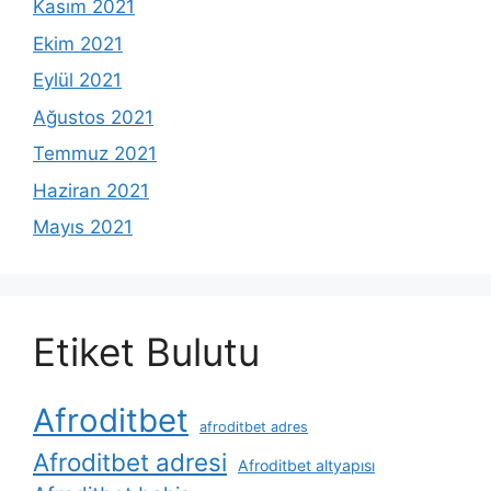
Kasım 2021
Ekim 2021
Eylül 2021
Ağustos 2021
Temmuz 2021
Haziran 2021
Mayıs 2021
Etiket Bulutu
Afroditbet
afroditbet adres
Afroditbet adresi
Afroditbet altyapısı