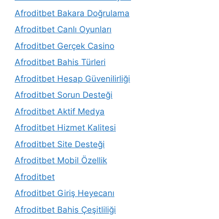
Afroditbet Bakara Doğrulama
Afroditbet Canlı Oyunları
Afroditbet Gerçek Casino
Afroditbet Bahis Türleri
Afroditbet Hesap Güvenilirliği
Afroditbet Sorun Desteği
Afroditbet Aktif Medya
Afroditbet Hizmet Kalitesi
Afroditbet Site Desteği
Afroditbet Mobil Özellik
Afroditbet
Afroditbet Giriş Heyecanı
Afroditbet Bahis Çeşitliliği