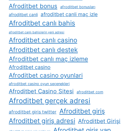
Afroditbet bonus
afroditbet bonusları
afroditbet canli maç izle
afroditbet canli
Afroditbet canlı bahis
afroditbet canlı bahislerin yeni adresi
Afroditbet canlı casino
Afroditbet canlı destek
Afroditbet canlı maç izleme
Afroditbet casino
Afroditbet casino oyunlari
afroditbet casino oyun seçenekleri
Afroditbet Casino Sitesi
afroditbet com
Afroditbet gerçek adresi
Afroditbet giriş
afroditbet giris twitter
Afroditbet giriş adresi
Afroditbet Girişi
Afroditbet giriş yap