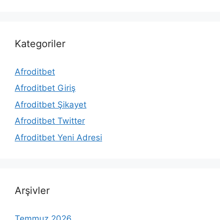
Kategoriler
Afroditbet
Afroditbet Giriş
Afroditbet Şikayet
Afroditbet Twitter
Afroditbet Yeni Adresi
Arşivler
Temmuz 2026