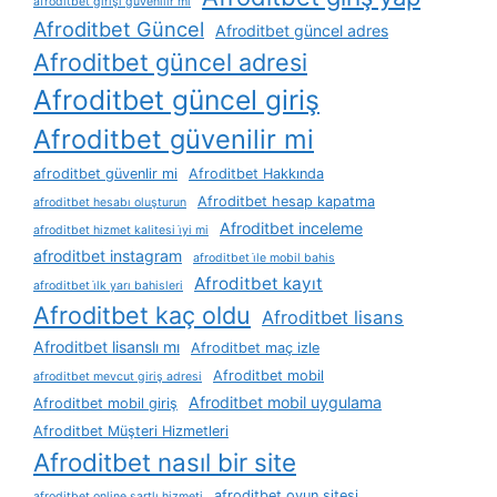
afroditbet girişi güvenilir mi
Afroditbet Güncel
Afroditbet güncel adres
Afroditbet güncel adresi
Afroditbet güncel giriş
Afroditbet güvenilir mi
afroditbet güvenlir mi
Afroditbet Hakkında
Afroditbet hesap kapatma
afroditbet hesabı oluşturun
Afroditbet inceleme
afroditbet hizmet kalitesi i̇yi mi
afroditbet instagram
afroditbet i̇le mobil bahis
Afroditbet kayıt
afroditbet i̇lk yarı bahisleri
Afroditbet kaç oldu
Afroditbet lisans
Afroditbet lisanslı mı
Afroditbet maç izle
Afroditbet mobil
afroditbet mevcut giriş adresi
Afroditbet mobil uygulama
Afroditbet mobil giriş
Afroditbet Müşteri Hizmetleri
Afroditbet nasıl bir site
afroditbet oyun sitesi
afroditbet online şartlı hizmeti