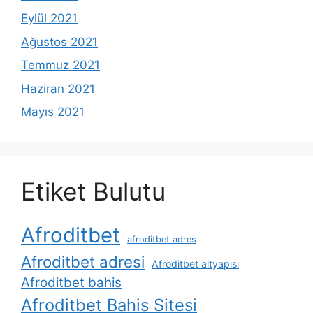
Eylül 2021
Ağustos 2021
Temmuz 2021
Haziran 2021
Mayıs 2021
Etiket Bulutu
Afroditbet
afroditbet adres
Afroditbet adresi
Afroditbet altyapısı
Afroditbet bahis
Afroditbet Bahis Sitesi