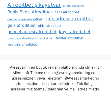
Afroditbet şikayetvar
afroditbet şirket
Bahis Sitesi Afroditbet
canli afroditbet
giris adresi afroditbet
casino sitesi afroditbet
giris afroditbet
girisi afroditbet
güncel adresi afroditbet
kayit afroditbet
twitter afroditbet
sanal oyun afroditbet hizmet kalitesi
yeni giris afroditbet
"Avrasya'nın en büyük reklam platformunda olmak için
Microsoft Teams:
reklam@avrasyamarketing.com
adresimizden veya Telegram: @Avrasyamarketing
adresimizden irtibat kurabilirsiniz. (Tek iletişim
adreslerimiz teams / telegram ve mail adresimizdir.
Harici hiçbir iletişim adresimiz bulunmamaktadır.
Lütfen itibar etmeyiniz.) Türkiye yasalarına göre 7258
sayılı kanun uyarınca yasa dışı bahis oynamanın
cezaları mevcuttur. Şu an bulunduğunuz site hiç bir