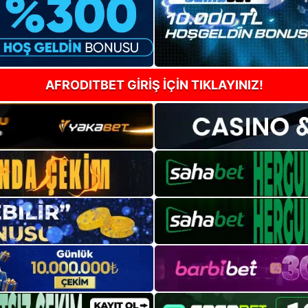
AFRODITBET GİRİŞ İÇİN TIKLAYINIZ!