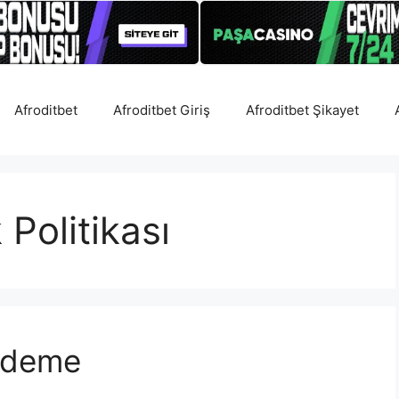
Afroditbet
Afroditbet Giriş
Afroditbet Şikayet
 Politikası
 Ödeme