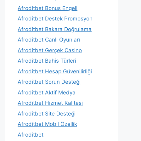
Afroditbet Bonus Engeli
Afroditbet Destek Promosyon
Afroditbet Bakara Doğrulama
Afroditbet Canlı Oyunları
Afroditbet Gerçek Casino
Afroditbet Bahis Türleri
Afroditbet Hesap Güvenilirliği
Afroditbet Sorun Desteği
Afroditbet Aktif Medya
Afroditbet Hizmet Kalitesi
Afroditbet Site Desteği
Afroditbet Mobil Özellik
Afroditbet