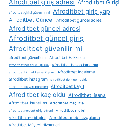
Afroditbet giriş adresi
Afroditbet Girişi
Afroditbet giriş yap
afroditbet girişi güvenilir mi
Afroditbet Güncel
Afroditbet güncel adres
Afroditbet güncel adresi
Afroditbet güncel giriş
Afroditbet güvenilir mi
afroditbet güvenlir mi
Afroditbet Hakkında
Afroditbet hesap kapatma
afroditbet hesabı oluşturun
Afroditbet inceleme
afroditbet hizmet kalitesi i̇yi mi
afroditbet instagram
afroditbet i̇le mobil bahis
Afroditbet kayıt
afroditbet i̇lk yarı bahisleri
Afroditbet kaç oldu
Afroditbet lisans
Afroditbet lisanslı mı
Afroditbet maç izle
Afroditbet mobil
afroditbet mevcut giriş adresi
Afroditbet mobil uygulama
Afroditbet mobil giriş
Afroditbet Müşteri Hizmetleri