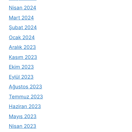
Nisan 2024
Mart 2024
Şubat 2024
Ocak 2024
Aralık 2023
Kasım 2023
Ekim 2023
Eylül 2023
Ağustos 2023
Temmuz 2023
Haziran 2023
Mayıs 2023
Nisan 2023