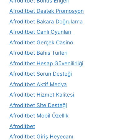
Afroditbet Bonus Engeli
Afroditbet Destek Promosyon
Afroditbet Bakara Doğrulama
Afroditbet Canlı Oyunları
Afroditbet Gerçek Casino
Afroditbet Bahis Türleri
Afroditbet Hesap Güvenilirliği
Afroditbet Sorun Desteği
Afroditbet Aktif Medya
Afroditbet Hizmet Kalitesi
Afroditbet Site Desteği
Afroditbet Mobil Özellik
Afroditbet
Afroditbet Giriş Heyecanı