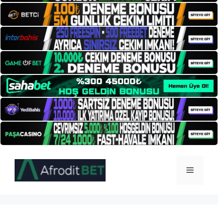
İçeriğe
atla
Menü