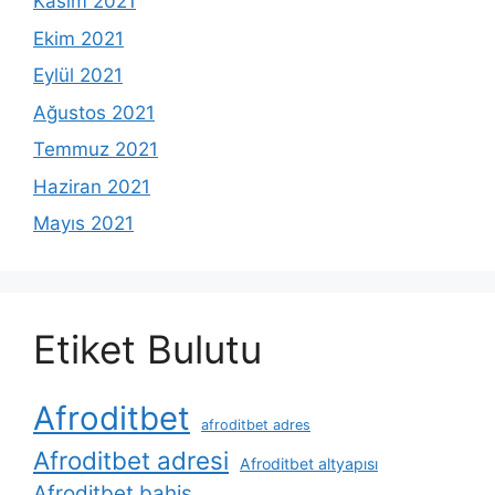
Kasım 2021
Ekim 2021
Eylül 2021
Ağustos 2021
Temmuz 2021
Haziran 2021
Mayıs 2021
Etiket Bulutu
Afroditbet
afroditbet adres
Afroditbet adresi
Afroditbet altyapısı
Afroditbet bahis