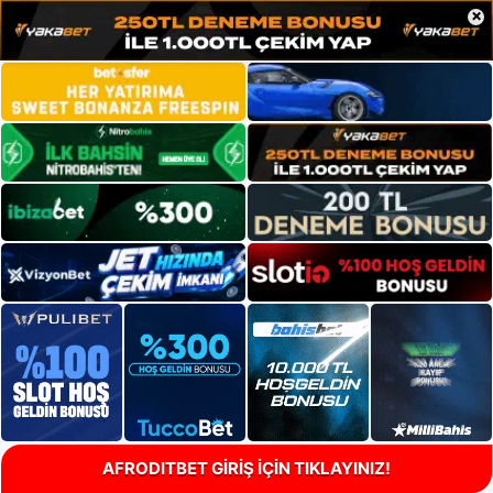
×
AFRODITBET GİRİŞ İÇİN TIKLAYINIZ!