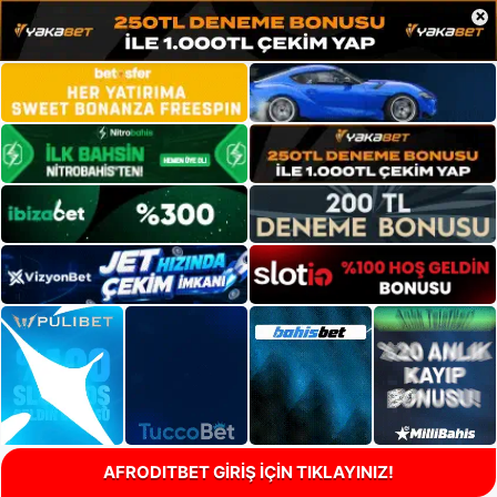
×
AFRODITBET GİRİŞ İÇİN TIKLAYINIZ!