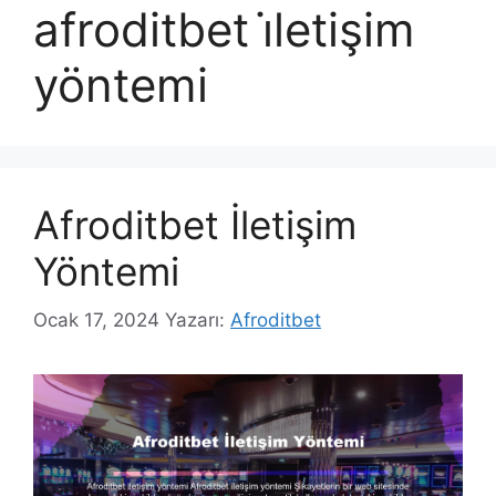
afroditbet i̇letişim
yöntemi
Afroditbet İletişim
Yöntemi
Ocak 17, 2024
Yazarı:
Afroditbet