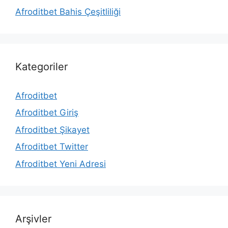
Afroditbet Bahis Çeşitliliği
Kategoriler
Afroditbet
Afroditbet Giriş
Afroditbet Şikayet
Afroditbet Twitter
Afroditbet Yeni Adresi
Arşivler