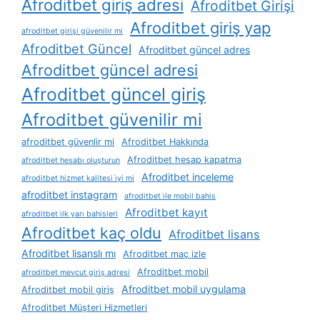
Afroditbet giriş adresi
Afroditbet Girişi
Afroditbet giriş yap
afroditbet girişi güvenilir mi
Afroditbet Güncel
Afroditbet güncel adres
Afroditbet güncel adresi
Afroditbet güncel giriş
Afroditbet güvenilir mi
afroditbet güvenlir mi
Afroditbet Hakkında
Afroditbet hesap kapatma
afroditbet hesabı oluşturun
Afroditbet inceleme
afroditbet hizmet kalitesi i̇yi mi
afroditbet instagram
afroditbet i̇le mobil bahis
Afroditbet kayıt
afroditbet i̇lk yarı bahisleri
Afroditbet kaç oldu
Afroditbet lisans
Afroditbet lisanslı mı
Afroditbet maç izle
Afroditbet mobil
afroditbet mevcut giriş adresi
Afroditbet mobil uygulama
Afroditbet mobil giriş
Afroditbet Müşteri Hizmetleri