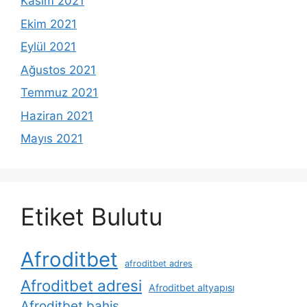
Kasım 2021
Ekim 2021
Eylül 2021
Ağustos 2021
Temmuz 2021
Haziran 2021
Mayıs 2021
Etiket Bulutu
Afroditbet
afroditbet adres
Afroditbet adresi
Afroditbet altyapısı
Afroditbet bahis