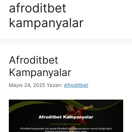
afroditbet
kampanyalar
Afroditbet
Kampanyalar
Mayıs 24, 2025
Yazarı:
Afroditbet