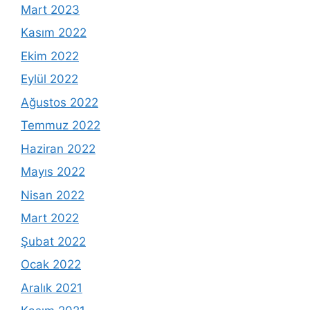
Mart 2023
Kasım 2022
Ekim 2022
Eylül 2022
Ağustos 2022
Temmuz 2022
Haziran 2022
Mayıs 2022
Nisan 2022
Mart 2022
Şubat 2022
Ocak 2022
Aralık 2021