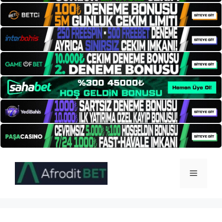
İçeriğe
atla
Menü