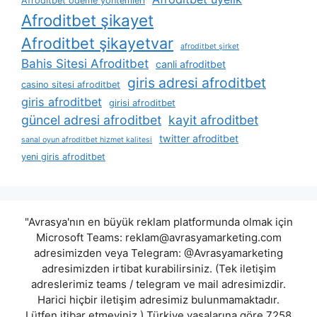
Afroditbet ödeme yöntemleri
Afroditbet şikayet
Afroditbet şikayetvar
afroditbet şirket
Bahis Sitesi Afroditbet
canli afroditbet
giris adresi afroditbet
casino sitesi afroditbet
giris afroditbet
girisi afroditbet
güncel adresi afroditbet
kayit afroditbet
twitter afroditbet
sanal oyun afroditbet hizmet kalitesi
yeni giris afroditbet
"Avrasya'nın en büyük reklam platformunda olmak için
Microsoft Teams:
reklam@avrasyamarketing.com
adresimizden veya Telegram: @Avrasyamarketing
adresimizden irtibat kurabilirsiniz. (Tek iletişim
adreslerimiz teams / telegram ve mail adresimizdir.
Harici hiçbir iletişim adresimiz bulunmamaktadır.
Lütfen itibar etmeyiniz.) Türkiye yasalarına göre 7258