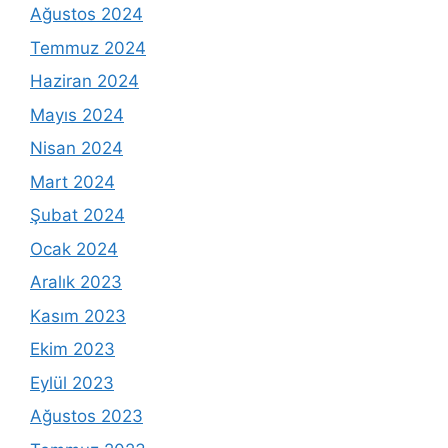
Ağustos 2024
Temmuz 2024
Haziran 2024
Mayıs 2024
Nisan 2024
Mart 2024
Şubat 2024
Ocak 2024
Aralık 2023
Kasım 2023
Ekim 2023
Eylül 2023
Ağustos 2023