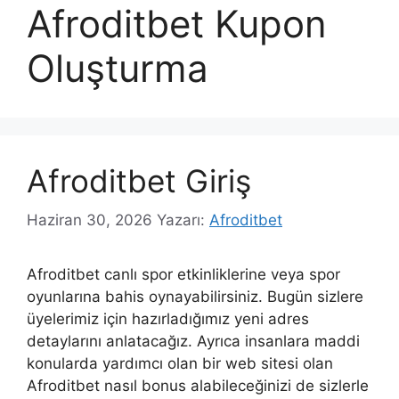
Afroditbet Kupon
Oluşturma
Afroditbet Giriş
Haziran 30, 2026
Yazarı:
Afroditbet
Afroditbet canlı spor etkinliklerine veya spor
oyunlarına bahis oynayabilirsiniz. Bugün sizlere
üyelerimiz için hazırladığımız yeni adres
detaylarını anlatacağız. Ayrıca insanlara maddi
konularda yardımcı olan bir web sitesi olan
Afroditbet nasıl bonus alabileceğinizi de sizlerle