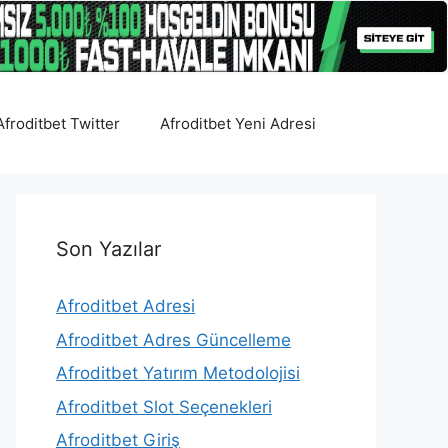
Afroditbet Twitter
Afroditbet Yeni Adresi
Son Yazılar
Afroditbet Adresi
Afroditbet Adres Güncelleme
Afroditbet Yatırım Metodolojisi
Afroditbet Slot Seçenekleri
Afroditbet Giriş