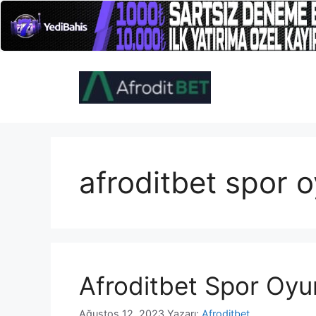
İçeriğe
atla
afroditbet spor o
Afroditbet Spor Oyun
Ağustos 12, 2023
Yazarı:
Afroditbet