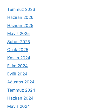
Temmuz 2026
Haziran 2026
Haziran 2025
Mayıs 2025
Şubat 2025
Ocak 2025
Kasım 2024
Ekim 2024
Eylül 2024
Ağustos 2024
Temmuz 2024
Haziran 2024
Mayıs 2024