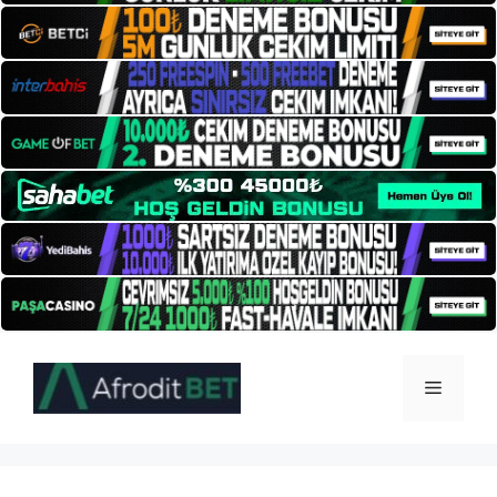
İçeriğe
atla
Menü