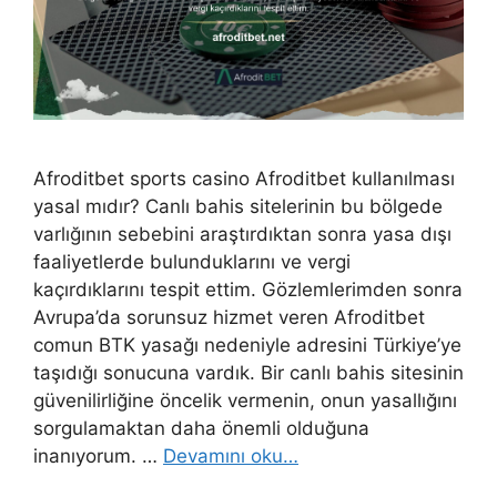
Afroditbet sports casino Afroditbet kullanılması
yasal mıdır? Canlı bahis sitelerinin bu bölgede
varlığının sebebini araştırdıktan sonra yasa dışı
faaliyetlerde bulunduklarını ve vergi
kaçırdıklarını tespit ettim. Gözlemlerimden sonra
Avrupa’da sorunsuz hizmet veren Afroditbet
comun BTK yasağı nedeniyle adresini Türkiye’ye
taşıdığı sonucuna vardık. Bir canlı bahis sitesinin
güvenilirliğine öncelik vermenin, onun yasallığını
sorgulamaktan daha önemli olduğuna
inanıyorum. …
Devamını oku…