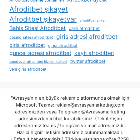
Afroditbet ödeme yöntemleri
Afroditbet şikayet
Afroditbet şikayetvar
afroditbet şirket
Bahis Sitesi Afroditbet
canli afroditbet
giris adresi afroditbet
casino sitesi afroditbet
giris afroditbet
girisi afroditbet
güncel adresi afroditbet
kayit afroditbet
twitter afroditbet
sanal oyun afroditbet hizmet kalitesi
yeni giris afroditbet
"Avrasya'nın en büyük reklam platformunda olmak için
Microsoft Teams:
reklam@avrasyamarketing.com
adresimizden veya Telegram: @Avrasyamarketing
adresimizden irtibat kurabilirsiniz. (Tek iletişim
adreslerimiz teams / telegram ve mail adresimizdir.
Harici hiçbir iletişim adresimiz bulunmamaktadır.
Lütfen itibar etmeyiniz.) Türkiye yasalarına göre 7258