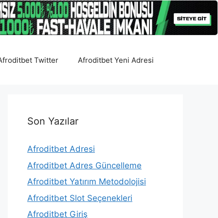
Afroditbet Twitter
Afroditbet Yeni Adresi
Son Yazılar
Afroditbet Adresi
Afroditbet Adres Güncelleme
Afroditbet Yatırım Metodolojisi
Afroditbet Slot Seçenekleri
Afroditbet Giriş