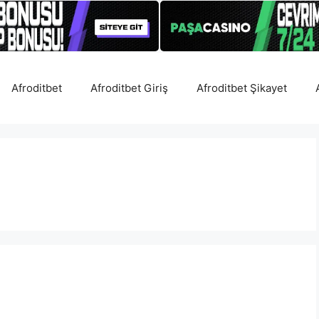
Afroditbet
Afroditbet Giriş
Afroditbet Şikayet