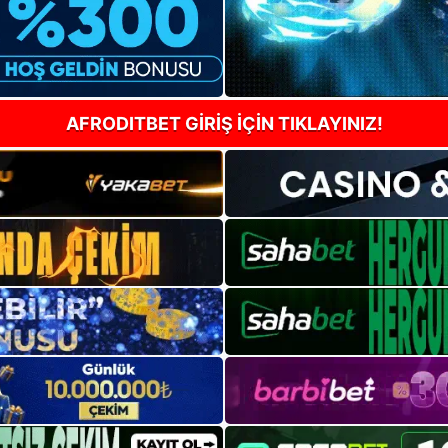
AFRODITBET GİRİŞ İÇİN TIKLAYINIZ!