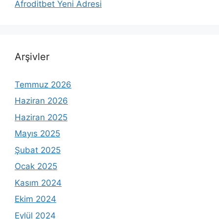
Afroditbet Yeni Adresi
Arşivler
Temmuz 2026
Haziran 2026
Haziran 2025
Mayıs 2025
Şubat 2025
Ocak 2025
Kasım 2024
Ekim 2024
Eylül 2024