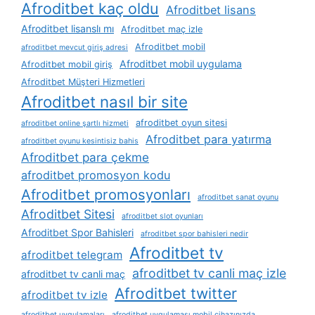
Afroditbet kaç oldu
Afroditbet lisans
Afroditbet lisanslı mı
Afroditbet maç izle
Afroditbet mobil
afroditbet mevcut giriş adresi
Afroditbet mobil uygulama
Afroditbet mobil giriş
Afroditbet Müşteri Hizmetleri
Afroditbet nasıl bir site
afroditbet oyun sitesi
afroditbet online şartlı hizmeti
Afroditbet para yatırma
afroditbet oyunu kesintisiz bahis
Afroditbet para çekme
afroditbet promosyon kodu
Afroditbet promosyonları
afroditbet sanat oyunu
Afroditbet Sitesi
afroditbet slot oyunları
Afroditbet Spor Bahisleri
afroditbet spor bahisleri nedir
Afroditbet tv
afroditbet telegram
afroditbet tv canli maç izle
afroditbet tv canli maç
Afroditbet twitter
afroditbet tv izle
afroditbet uygulamaları
afroditbet uygulaması mobil cihazınızda