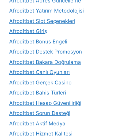
Afroditbet Adres Güncelleme
Afroditbet Yatırım Metodolojisi
Afroditbet Slot Seçenekleri
Afroditbet Giriş
Afroditbet Bonus Engeli
Afroditbet Destek Promosyon
Afroditbet Bakara Doğrulama
Afroditbet Canlı Oyunları
Afroditbet Gerçek Casino
Afroditbet Bahis Türleri
Afroditbet Hesap Güvenilirliği
Afroditbet Sorun Desteği
Afroditbet Aktif Medya
Afroditbet Hizmet Kalitesi