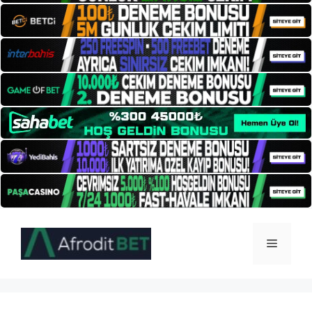
İçeriğe
atla
Menü