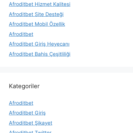
Afroditbet Hizmet Kalitesi
Afroditbet Site Desteği
Afroditbet Mobil Özellik
Afroditbet
Afroditbet Giriş Heyecanı
Afroditbet Bahis Çeşitliliği
Kategoriler
Afroditbet
Afroditbet Giriş
Afroditbet Şikayet
Afroditbet Twitter