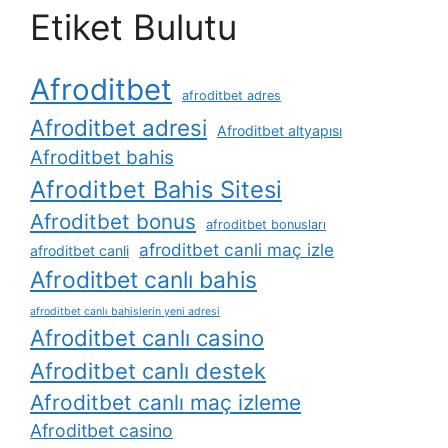
Etiket Bulutu
Afroditbet
afroditbet adres
Afroditbet adresi
Afroditbet altyapısı
Afroditbet bahis
Afroditbet Bahis Sitesi
Afroditbet bonus
afroditbet bonusları
afroditbet canli maç izle
afroditbet canli
Afroditbet canlı bahis
afroditbet canlı bahislerin yeni adresi
Afroditbet canlı casino
Afroditbet canlı destek
Afroditbet canlı maç izleme
Afroditbet casino