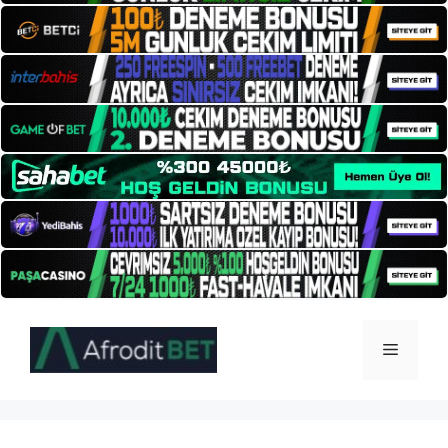
İçeriğe
atla
Menü