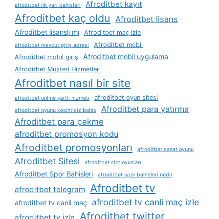
Afroditbet kayıt
afroditbet i̇lk yarı bahisleri
Afroditbet kaç oldu
Afroditbet lisans
Afroditbet lisanslı mı
Afroditbet maç izle
Afroditbet mobil
afroditbet mevcut giriş adresi
Afroditbet mobil uygulama
Afroditbet mobil giriş
Afroditbet Müşteri Hizmetleri
Afroditbet nasıl bir site
afroditbet oyun sitesi
afroditbet online şartlı hizmeti
Afroditbet para yatırma
afroditbet oyunu kesintisiz bahis
Afroditbet para çekme
afroditbet promosyon kodu
Afroditbet promosyonları
afroditbet sanat oyunu
Afroditbet Sitesi
afroditbet slot oyunları
Afroditbet Spor Bahisleri
afroditbet spor bahisleri nedir
Afroditbet tv
afroditbet telegram
afroditbet tv canli maç izle
afroditbet tv canli maç
Afroditbet twitter
afroditbet tv izle