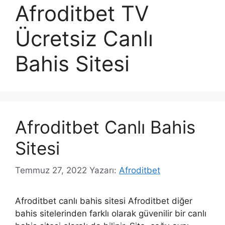
Afroditbet TV
Ücretsiz Canlı
Bahis Sitesi
Afroditbet Canlı Bahis
Sitesi
Temmuz 27, 2022
Yazarı:
Afroditbet
Afroditbet canlı bahis sitesi Afroditbet diğer
bahis sitelerinden farklı olarak güvenilir bir canlı