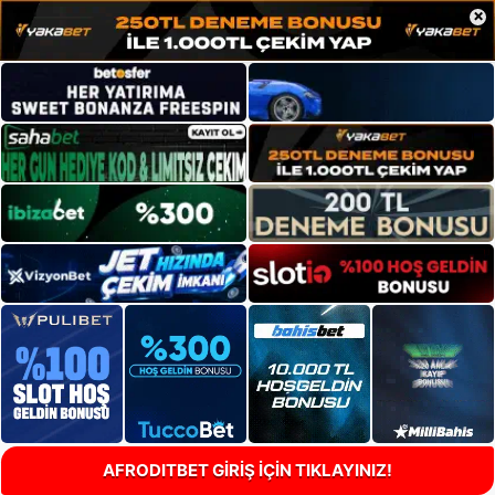
×
AFRODITBET GİRİŞ İÇİN TIKLAYINIZ!