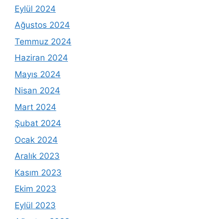
Eylül 2024
Ağustos 2024
Temmuz 2024
Haziran 2024
Mayıs 2024
Nisan 2024
Mart 2024
Şubat 2024
Ocak 2024
Aralık 2023
Kasım 2023
Ekim 2023
Eylül 2023