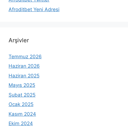
Afroditbet Yeni Adresi
Arşivler
Temmuz 2026
Haziran 2026
Haziran 2025
Mayıs 2025
Şubat 2025
Ocak 2025
Kasım 2024
Ekim 2024